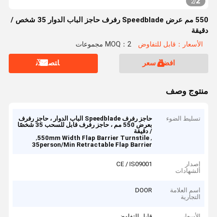
2
2
/
550 مم عرض Speedblade رفرف حاجز الباب الدوار 35 شخص /
دقيقة
الأسعار：قابل للتفاوض
MOQ：2 مجموعات
افضل سعر
ﺎﺘﺼﻟ ﺍﻶﻧ
منتوج وصف
تسليط الضوء
حاجز رفرف Speedblade الباب الدوار ، حاجز رفرف
بعرض 550 مم ، حاجز رفرف قابل للسحب 35 شخصًا
/ دقيقة
,
,
550mm Width Flap Barrier Turnstile
35person/Min Retractable Flap Barrier
إصدار
CE / IS09001
الشهادات
اسم العلامة
DOOR
التجارية
الأسعار
قابل للتفاوض