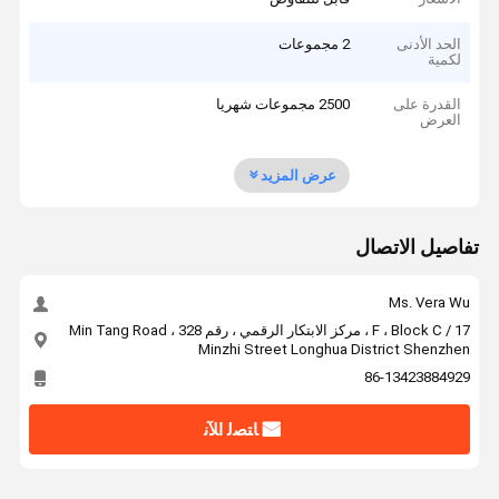
الحد الأدنى
2 مجموعات
لكمية
القدرة على
2500 مجموعات شهريا
العرض
عرض المزيد
تفاصيل الاتصال
Ms. Vera Wu
17 / F ، Block C ، مركز الابتكار الرقمي ، رقم 328 Min Tang Road ،
Minzhi Street Longhua District Shenzhen
86-13423884929
ﺎﺘﺼﻟ ﺍﻶﻧ