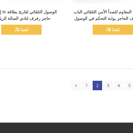
اظهر التفاصيل
اظهر التفاصيل
لاذ المقاوم للصدأ الأمن التلقائي الباب
الوصول
ف الحاجز بوابة التحكم في الوصول
حاجز رفرف لنادي الصالة الري
الباب الدوار الإلكتروني
ﺎﺘﺼﻟ ﺍﻶﻧ
ﺎﺘﺼﻟ ﺍﻶﻧ
1
2
3
4
5