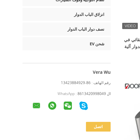
انزلاق الباب الدوار
نصف دوار الباب الدوار
تلقائي في
شحن EV
وار آلية
اجز
Vera Wu
رقم الهاتف :
86-13423884929
ال WhatsApp :
8613420998049