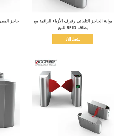
اظهر التفاصيل
بوابة الحاجز التلقائي رفرف الأزياء الراقية مع
بطاقة RFID للبيع
ﺎﺘﺼﻟ ﺍﻶﻧ