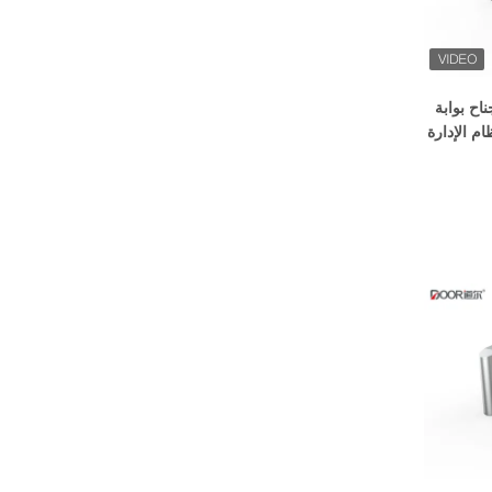
ح بوابة
م الإدارة