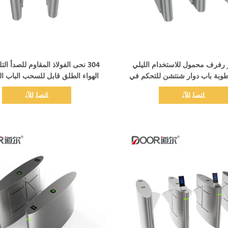
اظهر التفاصيل
اظهر التفاصيل
 رفرف محمول للاستخدام الليلي
304 نحى الفولاذ المقاوم للصدأ ال
طوبة باب دوار شنتشن للتحكم في
الهواء الطلق قابل للسحب الباب الد
لوصول بوابة الباب الدوار
التحكم في الوصول بوابة الح
ﺎﺘﺼﻟ ﺍﻶﻧ
ﺎﺘﺼﻟ ﺍﻶﻧ