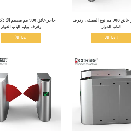
اظهر التفاصيل
اظهر التفاصيل
حاجز الممر عائق 900 مم نوع الممشى رفرف
حاجز عائق 900 مم مصمم آلي
الباب الدوار
رفرف بوابة الباب الدوار
ﺎﺘﺼﻟ ﺍﻶﻧ
ﺎﺘﺼﻟ ﺍﻶﻧ