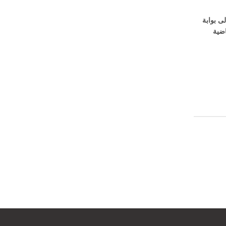
 التلقائي لقارئ بطاقة Ic إلى بوابة
اضية