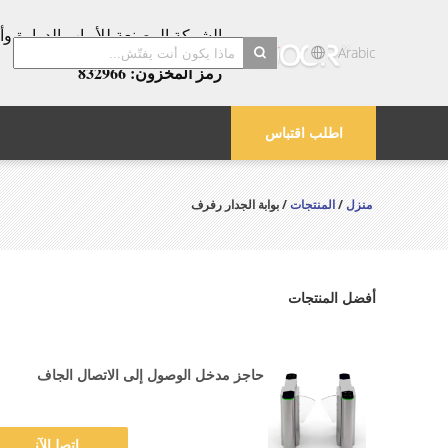
عامًا!
Arabic
رمز المخزون: 832966
search
اطلب اقتباس
منزل
/
المنتجات
/ بوابة الجدار رفرف
أفضل المنتجات
حاجز مدخل الوصول إلى الاتصال الجاف
ﺎﺘﺼﻟ ﺍﻶﻧ