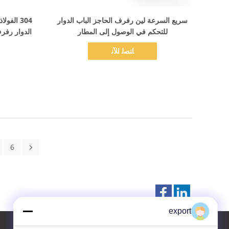
اظهر التفاصيل
سريع السرعة لين رفرف الحاجز الباب الدوار
304 الفو
للتحكم في الوصول إلى المطار
الدوار رفر
ﺎﺘﺼﻟ ﺍﻶﻧ
6
export