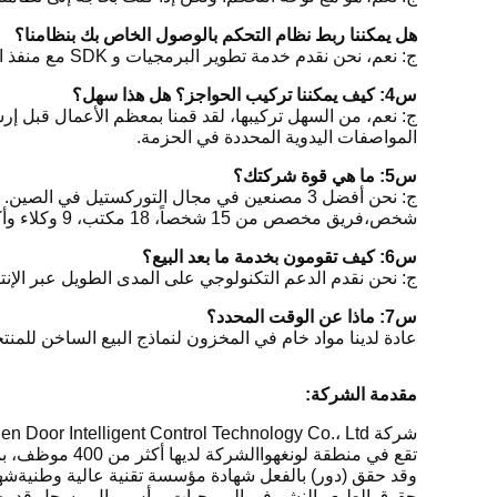
هل يمكننا ربط نظام التحكم بالوصول الخاص بك بنظامنا؟
ج: نعم، نحن نقدم خدمة تطوير البرمجيات و SDK مع منفذ اتصال.
س4: كيف يمكننا تركيب الحواجز؟ هل هذا سهل؟
ج: نعم، من السهل تركيبها، لقد قمنا بمعظم الأعمال قبل إرس
المواصفات اليدوية المحددة في الحزمة.
س5: ما هي قوة شركتك؟
شخص،فريق مخصص من 15 شخصاً، 18 مكتب، 9 وكلاء وأكثر من 20 الموزعين في جميع أنحاء الصين.
س6: كيف تقومون بخدمة ما بعد البيع؟
ج: نحن نقدم الدعم التكنولوجي على المدى الطويل عبر الإنترن
س7: ماذا عن الوقت المحدد؟
عادة لدينا مواد خام في المخزون لنماذج البيع الساخن للمنتجات القياسية. المنتجات العادية تحت
مقدمة الشركة:
تقع في منطقة لونغهواالشركة لديها أكثر من 400 موظف، بما في ذلك 200 البحث والتطوير
وقد حقق (دور) بالفعل شهادة مؤسسة تقنية عالية وطنيةشهادة نظام الجودة الدولي ISO9000 وشهادة CEوفي الوقت ن
حقوق الطبع والنشر في البرمجيات برأس مال مسجل قدره 100.06 مليون ين