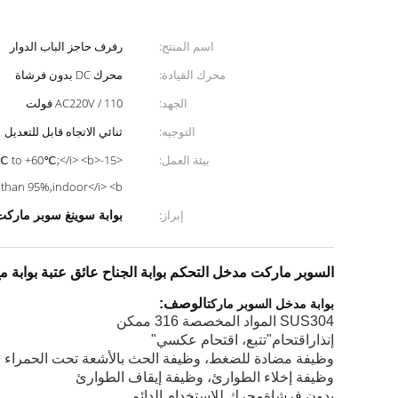
اسم المنتج:
رفرف حاجز الباب الدوار
محرك القيادة:
محرك DC بدون فرشاة
الجهد:
AC220V / 110 فولت
التوجيه:
ثنائي الاتجاه قابل للتعديل
بيئة العمل:
y less than 95%,indoor</i> <b
بوابة سوينغ سوبر ماركت US304
إبراز:
السوبر ماركت مدخل التحكم بوابة الجناح عائق عتبة بوابة مع
بوابة مدخل السوبر ماركت
الوصف:
SUS304 المواد المخصصة 316 ممكن
إنذار
اقتحام
"تتبع، اقتحام عكسي"
وظيفة مضادة للضغط، وظيفة الحث بالأشعة تحت الحمراء و
وظيفة إخلاء الطوارئ، وظيفة إيقاف الطوارئ
بدون فرشاة
محرك للاستخدام الدائم