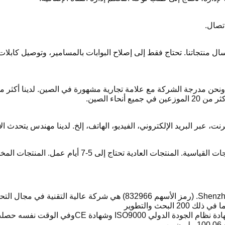
ال منتجاتنا. تحتاج فقط إلى إصلاح البوابات بالمسامير، وتوصيل كابلات
ت، عبر البريد الإلكتروني، الفيديو، الهاتف، إلخ. لدينا مهندس يتحدث ا
اج إلى 5-7 أيام عمل. المنتجات المخصصة تحتاج إلى 15-20 يوم عمل.
شركة Shenzhen Door Intelligent Control Technology Co.، Ltd. (رمز ال
فسه حصلت الشركة على أكثر من 60 براءة اختراع
.