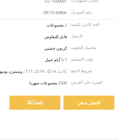
إصدار الشهادات:
CE / IS09001
رقم الموديل:
DR.TD.6980A
الحد الأدنى لكمية:
2 مجموعات
الأسعار:
قابل للتفاوض
تفاصيل التغليف:
كرتون خشبي
وقت التسليم:
5-7 أيام عمل
شروط الدفع:
T / T ، D / P ، D / A ، L / C ، ويسترن يونيون ، موني جرام
القدرة على العرض:
2500 مجموعات شهريا
افضل سعر
ﺎﺘﺼﻟ ﺍﻶﻧ