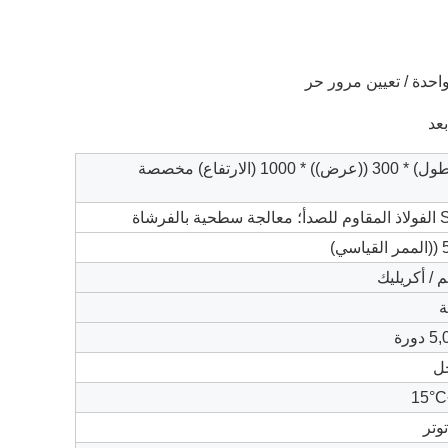
حدة / تعيين مرور حر
عد
1400 ((طول) * 300 ((عرض)) * 1000 (الارتفاع) مخصصة
لفرشاة
ي)
 / أكريليك
ورة
ل