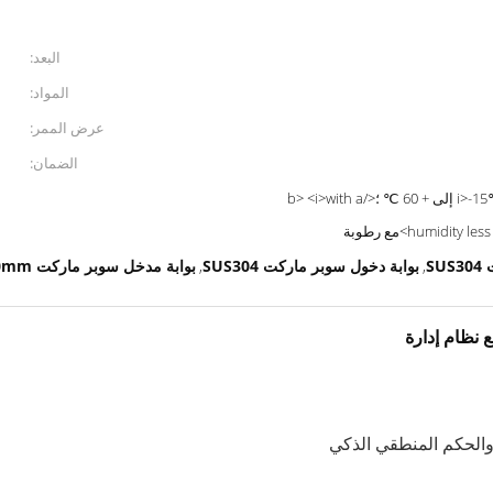
البعد:
المواد:
عرض الممر:
الضمان:
<i>-15℃ to +60℃;</i> <b>-15 إلى + 60 ℃ ؛</b> <i>with a
humidit>مع رطوبة
S
بوابة دخول سوبر ماركت SUS304
بوابة مدخل سوبر ماركت 1400x300x1000mm
,
,
 نظام إدارة
الحكم المنطقي الذكي