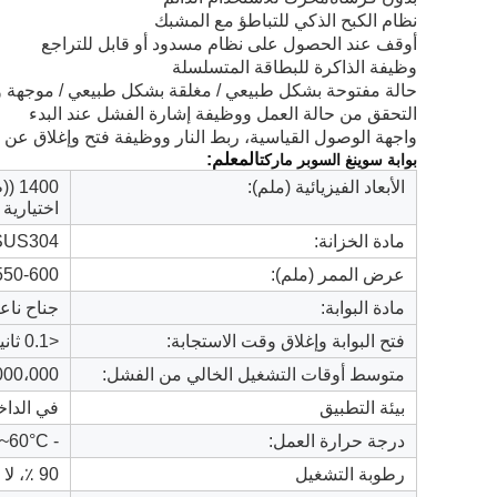
نظام الكبح الذكي للتباطؤ مع المشبك
أوقف عند الحصول على نظام مسدود أو قابل للتراجع
وظيفة الذاكرة للبطاقة المتسلسلة
حالة مفتوحة بشكل طبيعي / مغلقة بشكل طبيعي / موجهة وا
التحقق من حالة العمل ووظيفة إشارة الفشل عند البدء
واجهة الوصول القياسية، ربط النار ووظيفة فتح وإغلاق عن ب
بوابة سوينغ السوبر ماركت
المعلم:
الأبعاد الفيزيائية (ملم):
اختيارية
مادة الخزانة:
SUS304 الفولاذ المقاوم للصدأ؛ معالجة سطحية با
عرض الممر (ملم):
550-600 ((الممر القياس
مادة البوابة:
جناح ناعم
فتح البوابة وإغلاق وقت الاستجابة:
<0.1 ثانية
متوسط أوقات التشغيل الخالي من الفشل:
5,000،000 د
بيئة التطبيق
في الداخ
درجة حرارة العمل:
- 15°C~60°C
رطوبة التشغيل
90 ٪، لا توتر