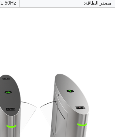
مصدر الطاقة:
±,50Hz