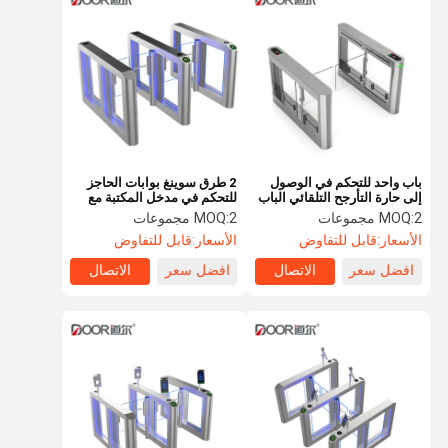
مطار الباب الدوار
كامل الارتفاع الباب الدوار
نظام التحكم في الوصول إلى التعرف على الوجوه
نظام وقوف السيارات LPR
باب واحد للتحكم في الوصول
2 طرق سوينغ بوابات الحاجز
آلة موزع تذاكر وقوف السيارات
إلى حارة التأرجح التلقائي الباب
للتحكم في مدخل المكتبة مع
الدوار لمدخل السوبر ماركت
التحكم في الوصول إلى قارئ
2 مجموعات
MOQ:
2 مجموعات
MOQ:
البطاقة
بوابة حاجز السيارة
الأسعار:
قابل للتفاوض
الأسعار:
قابل للتفاوض
افضل سعر
الاتصال
افضل سعر
الاتصال
نظام التوجيه وقوف السيارات
انزلاق الباب الدوار
نصف دوار الباب الدوار
شحن EV