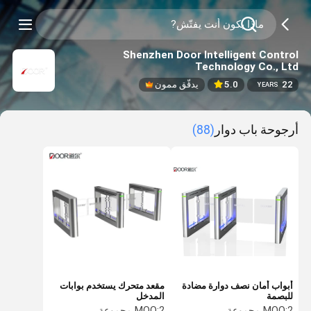
Shenzhen Door Intelligent Control
Technology Co., Ltd
22
5.0
يدقّق ممون
YEARS
أرجوحة باب دوار
(88)
أبواب أمان نصف دوارة مضادة
مقعد متحرك يستخدم بوابات
للبصمة
المدخل
2 مجموعة
MOQ:
2 مجموعة
MOQ: