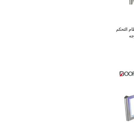
نظام التحكم
جه