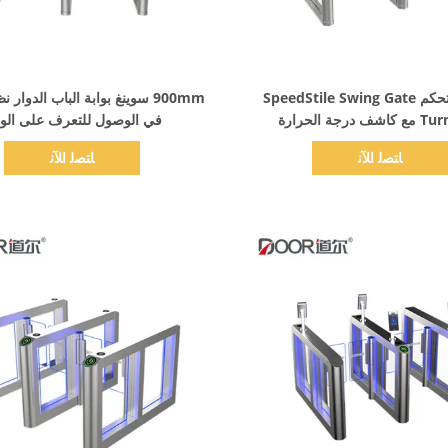
اظهر التفاصيل
اظهر التفاصيل
مدخل التحكم SpeedStile Swing Gate
900mm سوينغ بوابة الباب الدوار 
 درجة الحرارة
في الوصول للتعرف على الو
ﺎﺘﺼﻟ ﺍﻶﻧ
ﺎﺘﺼﻟ ﺍﻶﻧ