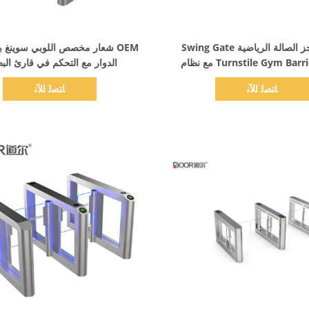
اظهر التفاصيل
اظهر التفاصيل
بوابة حاجز الصالة الرياضية Swing Gate
OEM شعار مخصص اللوبي سوينغ بو
Turnstile Gym Barrier Gate مع نظام
الدوار مع التحكم في قارئ الب
فية للتعرف على الوجوه
ﺎﺘﺼﻟ ﺍﻶﻧ
ﺎﺘﺼﻟ ﺍﻶﻧ