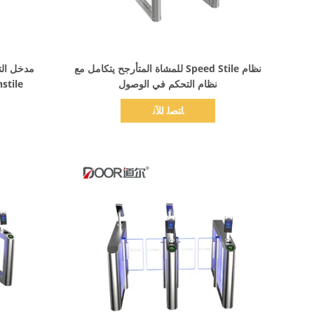
اظهر التفاصيل
نظام Speed ​​Stile للمشاة المتأرجح يتكامل مع
نظام التحكم في الوصول
Turnstile مع كاشف
ﺎﺘﺼﻟ ﺍﻶﻧ