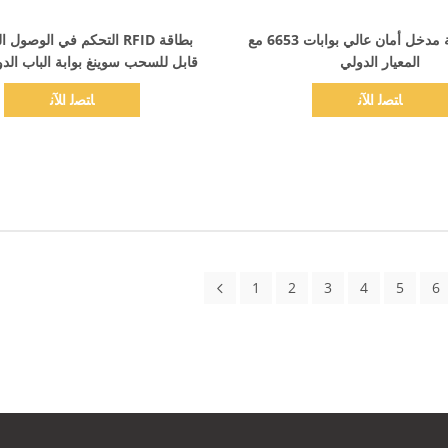
اظهر التفاصيل
اظهر التفاصيل
براعة دقيقة مدخل أمان عالي بوابات 6653 مع
بطاقة RFID التحكم في الوصول
المعيار الدولي
قابل للسحب سوينغ بوابة الباب الدو
الصالة الرياضية
ﺎﺘﺼﻟ ﺍﻶﻧ
ﺎﺘﺼﻟ ﺍﻶﻧ
1
2
3
4
5
6