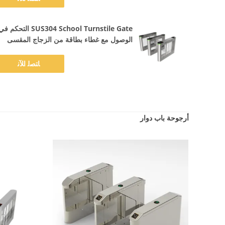
SUS304 School Turnstile Gate التحكم ف
الوصول مع غطاء بطاقة من الزجاج المقسى
ﺎﺘﺼﻟ ﺍﻶﻧ
أرجوحة باب دوار