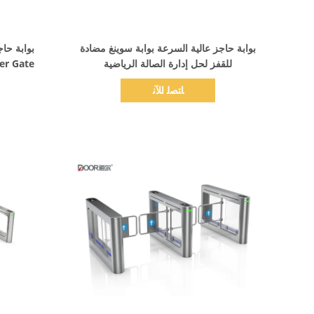
اظهر التفاصيل
بوابة حاجز عالية السرعة بوابة سوينغ مضادة
للقفز لحل إدارة الصالة الرياضية
طر
ﺎﺘﺼﻟ ﺍﻶﻧ