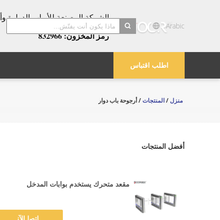
عامًا!
Arabic
رمز المخزون: 832966
search
اطلب اقتباس
منزل
/
المنتجات
/ أرجوحة باب دوار
أفضل المنتجات
مقعد متحرك يستخدم بوابات المدخل
ﺎﺘﺼﻟ ﺍﻶﻧ