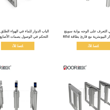
اظهر التفاصيل
اظهر التفاصيل
 التعرف على الوجه بوابة سوينغ
الباب الدوار للماء في الهواء الطلق ،
ر البيومترية مع قارئ بطاقة Rfid
التحكم في الوصول بصمات الأصابع
الحدائق
ﺎﺘﺼﻟ ﺍﻶﻧ
ﺎﺘﺼﻟ ﺍﻶﻧ