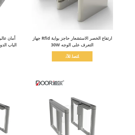
اظهر التفاصيل
ارتفاع الخصر الاستشعار حاجز بوابة Rfid جهاز
أمان عالي
التعرف على الوجه 30W
الباب الدوا
ﺎﺘﺼﻟ ﺍﻶﻧ