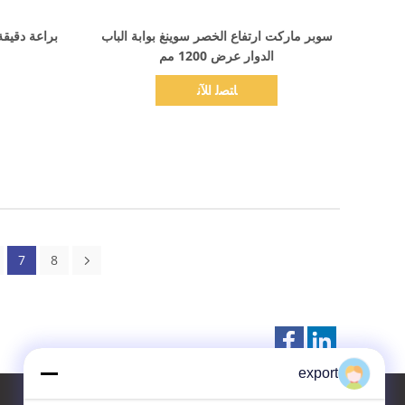
اظهر التفاصيل
سوبر ماركت ارتفاع الخصر سوينغ بوابة الباب
الدوار عرض 1200 مم
ﺎﺘﺼﻟ ﺍﻶﻧ
7
8
export