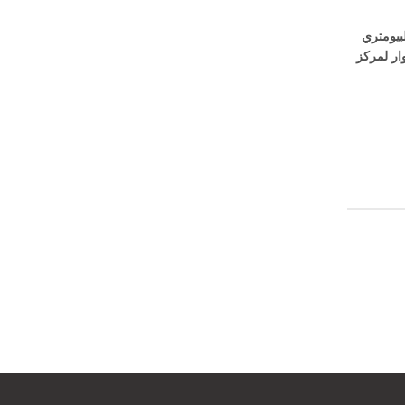
 البيومتري
ار لمركز