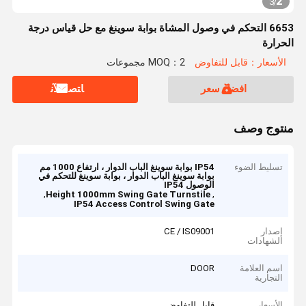
2
3
/
6653 التحكم في وصول المشاة بوابة سوينغ مع حل قياس درجة
الحرارة
الأسعار：قابل للتفاوض
MOQ：2 مجموعات
افضل سعر
ﺎﺘﺼﻟ ﺍﻶﻧ
منتوج وصف
تسليط الضوء
IP54 بوابة سوينغ الباب الدوار ، ارتفاع 1000 مم
بوابة سوينغ الباب الدوار ، بوابة سوينغ للتحكم في
الوصول IP54
,
,
Height 1000mm Swing Gate Turnstile
IP54 Access Control Swing Gate
إصدار
CE / IS09001
الشهادات
اسم العلامة
DOOR
التجارية
الأسعار
قابل للتفاوض