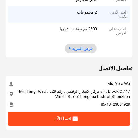
الحد الأدنى
2 مجموعات
لكمية
القدرة على
2500 مجموعات شهريا
العرض
عرض المزيد
تفاصيل الاتصال
Ms. Vera Wu
17 / F ، Block C ، مركز الابتكار الرقمي ، رقم 328 Min Tang Road ،
Minzhi Street Longhua District Shenzhen
86-13423884929
ﺎﺘﺼﻟ ﺍﻶﻧ