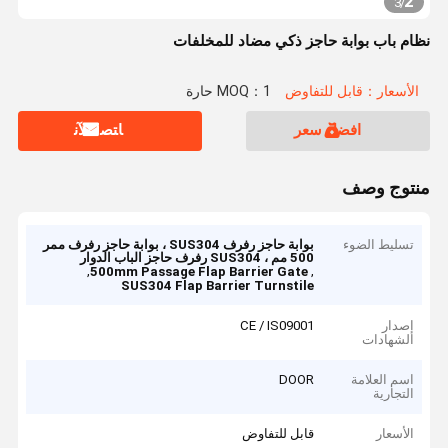
2
3
/
نظام باب بوابة حاجز ذكي مضاد للمخلفات
الأسعار：قابل للتفاوض
MOQ：1 حارة
افضل سعر
ﺎﺘﺼﻟ ﺍﻶﻧ
منتوج وصف
تسليط الضوء
بوابة حاجز رفرف SUS304 ، بوابة حاجز رفرف ممر
500 مم ، SUS304 رفرف حاجز الباب الدوار
,
,
500mm Passage Flap Barrier Gate
SUS304 Flap Barrier Turnstile
إصدار
CE / IS09001
الشهادات
اسم العلامة
DOOR
التجارية
الأسعار
قابل للتفاوض