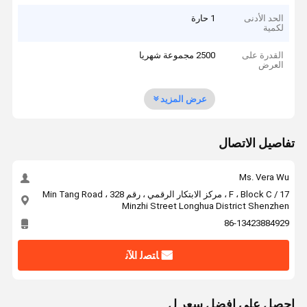
الحد الأدنى
1 حارة
لكمية
القدرة على
2500 مجموعة شهريا
العرض
عرض المزيد
تفاصيل الاتصال
Ms. Vera Wu
17 / F ، Block C ، مركز الابتكار الرقمي ، رقم 328 Min Tang Road ،
Minzhi Street Longhua District Shenzhen
86-13423884929
ﺎﺘﺼﻟ ﺍﻶﻧ
احصل على افضل سعر ل