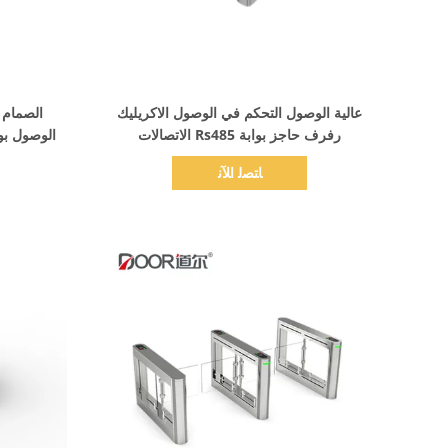
اظهر التفاصيل
عالية الوصول التحكم في الوصول الاكريليك
الصمام ا
رفرف حاجز بوابة Rs485 الاتصالات
الوصول بو
ﺎﺘﺼﻟ ﺍﻶﻧ