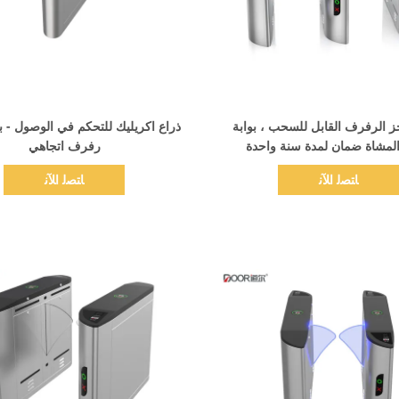
اظهر التفاصيل
اظهر التفاصيل
ز الرفرف القابل للسحب ، بوابة
ذراع اكريليك للتحكم في الوصول - ب
لمشاة ضمان لمدة سنة واحدة
رفرف اتجاهي
ﺎﺘﺼﻟ ﺍﻶﻧ
ﺎﺘﺼﻟ ﺍﻶﻧ