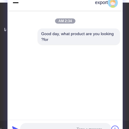
export
2:34 AM
اتصل بنا
حول نا
Good day, what product are you looking 
for?
Shenzhen Door Intelligent
Control Technology Co., Ltd
17 / F ، Block C ، مركز الابتكار
الرقمي ، رقم 328 Min Tang
Road ، Minzhi Street
Longhua District Shenzhen
86-755-27620066
export@drzk.cn