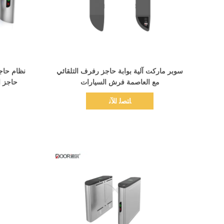
اظهر التفاصيل
سوبر ماركت آلية بوابة حاجز رفرف التلقائي
نظام حاج
مع العاصمة فرش السيارات
حاجز ا
ﺎﺘﺼﻟ ﺍﻶﻧ