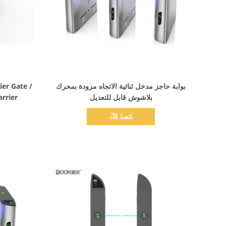
اظهر التفاصيل
بوابة حاجز مدخل ثنائية الاتجاه مزودة بمحرك
ier Gate /
بلاشوش قابل للتعديل
ate Barrier
ﺎﺘﺼﻟ ﺍﻶﻧ