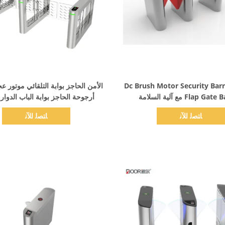
اظهر التفاصيل
اظهر التفاصيل
Dc Brush Motor Security Barr
الأمن الحاجز بوابة التلقائي موتور 
Flap G مع آلية السلامة
أرجوحة الحاجز بوابة الباب الدوار 
ﺎﺘﺼﻟ ﺍﻶﻧ
ﺎﺘﺼﻟ ﺍﻶﻧ