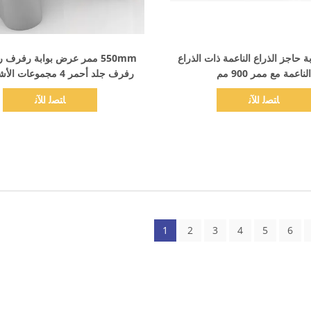
اظهر التفاصيل
اظهر التفاصيل
ة حاجز الذراع الناعمة ذات الذراع
550mm ممر عرض بوابة رفرف
الناعمة مع ممر 900 مم
رفرف جلد أحمر 4 مجموعا
الحمراء
ﺎﺘﺼﻟ ﺍﻶﻧ
ﺎﺘﺼﻟ ﺍﻶﻧ
1
2
3
4
5
6