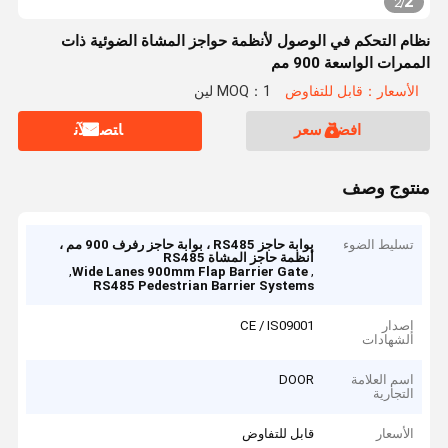
2
2
/
نظام التحكم في الوصول لأنظمة حواجز المشاة الضوئية ذات
الممرات الواسعة 900 مم
الأسعار：قابل للتفاوض
MOQ：1 لين
افضل سعر
ﺎﺘﺼﻟ ﺍﻶﻧ
منتوج وصف
تسليط الضوء
بوابة حاجز RS485 ، بوابة حاجز رفرف 900 مم ،
أنظمة حاجز المشاة RS485
,
,
Wide Lanes 900mm Flap Barrier Gate
RS485 Pedestrian Barrier Systems
إصدار
CE / IS09001
الشهادات
اسم العلامة
DOOR
التجارية
الأسعار
قابل للتفاوض