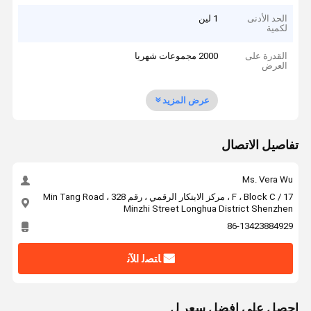
الحد الأدنى
1 لين
لكمية
القدرة على
2000 مجموعات شهريا
العرض
عرض المزيد
تفاصيل الاتصال
Ms. Vera Wu
17 / F ، Block C ، مركز الابتكار الرقمي ، رقم 328 Min Tang Road ،
Minzhi Street Longhua District Shenzhen
86-13423884929
ﺎﺘﺼﻟ ﺍﻶﻧ
احصل على افضل سعر ل