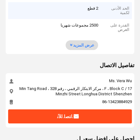
الحد الأدنى
2 قطع
لكمية
القدرة على
2500 مجموعات شهريا
العرض
عرض المزيد
تفاصيل الاتصال
Ms. Vera Wu
17 / F ، Block C ، مركز الابتكار الرقمي ، رقم 328 Min Tang Road ،
Minzhi Street Longhua District Shenzhen
86-13423884929
ﺎﺘﺼﻟ ﺍﻶﻧ
احصل على افضل سعر ل