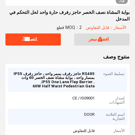
2
2
/
بوابة المشاة نصف الخصر حاجز رفرف حارة واحد لحل التحكم في
المدخل
الأسعار：قابل للتفاوض
MOQ：2 قطع
افضل سعر
ﺎﺘﺼﻟ ﺍﻶﻧ
منتوج وصف
تسليط الضوء
RS485 حاجز رفرف بممر واحد ، حاجز رفرف IP55
بمسار واحد ، بوابة مشاة نصف الخصر 60 وات
,
,
IP55 One Lane Flap Barrier
60W Half Waist Pedestrian Gate
إصدار
CE / IS09001
الشهادات
اسم العلامة
DOOR
التجارية
الأسعار
قابل للتفاوض