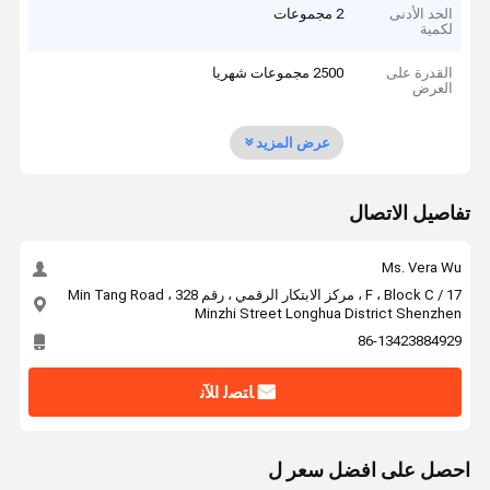
الحد الأدنى
2 مجموعات
لكمية
القدرة على
2500 مجموعات شهريا
العرض
عرض المزيد
تفاصيل الاتصال
Ms. Vera Wu
17 / F ، Block C ، مركز الابتكار الرقمي ، رقم 328 Min Tang Road ،
Minzhi Street Longhua District Shenzhen
86-13423884929
ﺎﺘﺼﻟ ﺍﻶﻧ
احصل على افضل سعر ل