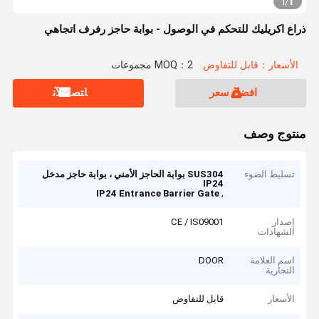
1
1
/
ذراع اكريليك للتحكم في الوصول - بوابة حاجز رفرف اتجاهي
الأسعار：قابل للتفاوض
MOQ：2 مجموعات
افضل سعر
ﺎﺘﺼﻟ ﺍﻶﻧ
منتوج وصف
تسليط الضوء
SUS304 بوابة الحاجز الأمني ​​، بوابة حاجز مدخل
IP24
,
IP24 Entrance Barrier Gate
إصدار
CE / IS09001
الشهادات
اسم العلامة
DOOR
التجارية
الأسعار
قابل للتفاوض