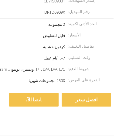
إصدار الشهادات:
CE / IS09001
رقم الموديل:
DRTD6909X
الحد الأدنى لكمية:
2 مجموعة
الأسعار:
قابل للتفاوض
تفاصيل التغليف:
كرتون خشبية
وقت التسليم:
5-7 أيام عمل
شروط الدفع:
T/T, D/P, D/A, L/C, ويسترن يونيون, MoneyGram
القدرة على العرض:
2500 مجموعات شهريا
افضل سعر
ﺎﺘﺼﻟ ﺍﻶﻧ