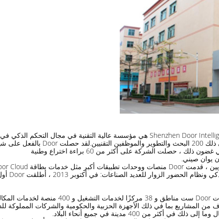
شركة Shenzhen Door Intelligent Control Technology Co. ، Ltd.(Stock Code 832966) هي مؤ
الذكي ، ون
في شنتشن وشانغهاي وبكين وقوانغتشو وتشنغدو وتش
 من 400 مدينة في جميع أنحاء البلاد.