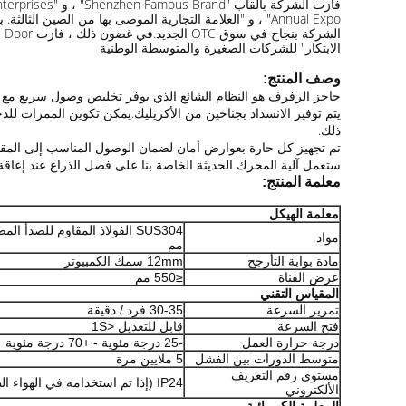
الابتكار" للشركات الصغيرة والمتوسطة الوطنية
وصف المنتج:
حاجز الرفرف هو النظام الشائع الذي يوفر تخليص وصول سريع مع الح
يتم توفير الانسداد بجناحين من الأكريليك.يمكن تكوين الممرات لل
ذلك.
تم تجهيز كل حارة بعوارض أمان لضمان الوصول المناسب إلى المقا
ستعمل آلية المحرك الحديثة الخاصة بنا على فصل الذراع عند إعاقة فتح
معلمة المنتج:
معلمة الهيكل
مواد
مم
مادة بوابة التأرجح
12mm سمك الكمبيوتر
عرض القناة
≤550 مم
المقياس التقني
تمرير السرعة
30-35 فرد / دقيقة
فتح السرعة
قابل للتعديل <1S
درجة حرارة العمل
-25 درجة مئوية - +70 درجة مئوية
متوسط ​​الدورات بين الفشل
5 ملايين مرة
مستوي رقم التعريف
IP24 (إذا تم استخدامه في الهواء الطلق ، يوصى ببناء مظلة)
الألكتروني