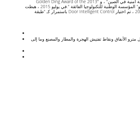
فازت الشركة بألقاب "Shenzhen Famous Brand" ، و "Shenzhen Top 100 Small and Medium Innovation Enterprises" ، و "أفضل 100 شركة أمنية في الصين" ، و "Golden Ding Award of the 2013
Annual Expo" ، و "العلامة التجارية الموصى بها من الصين الثالثة. بناء المدينة الذكية "،" مؤسسة الائتمان الملتزمة بالعقود في مقاطعة قوانغدونغ "و" المؤسسة الوطنية للتكنولوجيا الفائقة ".في يوليو 2015 ، هبطت
الشركة بنجاح في سوق OTC الجديد.في غضون ذلك ، فازت Door بأول حصة من منصة Smart Parking Cloud Platform الصينية.في 2017 إلى 2019 ، تم اختيار Door Intelligent Control باستمرار كـ "طبقة
 مترو الأنفاق ونقاط تفتيش الهجرة والمطار والمصنع وما إلى