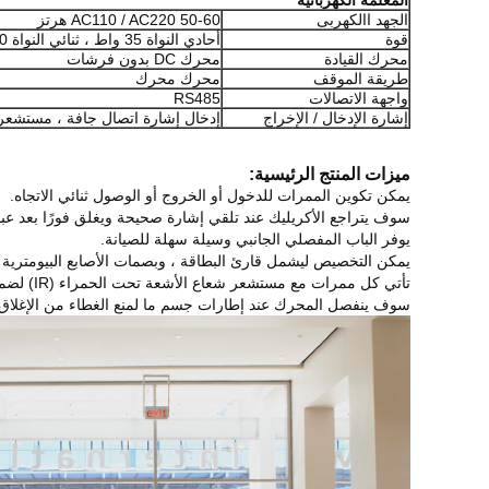
المعلمة الكهربائية
الجهد االكهربى
AC110 / AC220 50-60 هرتز
قوة
أحادي النواة 35 واط ، ثنائي النواة 60 واط
محرك القيادة
محرك DC بدون فرشات
طريقة الموقف
محرك محرك
واجهة الاتصالات
RS485
إشارة الإدخال / الإخراج
إدخال إشارة اتصال جافة ، مستشعر الأش
ميزات المنتج الرئيسية:
يمكن تكوين الممرات للدخول أو الخروج أو الوصول ثنائي الاتجاه.
سوف يتراجع الأكريليك عند تلقي إشارة صحيحة ويغلق فورًا بعد عبو
يوفر الباب المفصلي الجانبي وسيلة سهلة للصيانة.
يمكن التخصيص ليشمل قارئ البطاقة ، وبصمات الأصابع البيومترية ، 
تأتي كل ممرات مع مستشعر شعاع الأشعة تحت الحمراء (IR) لضمان الوصول الآمن.يمكن تمديده للكشف عن 3 مستويات من
سوف ينفصل المحرك عند إطارات جسم ما لمنع الغطاء من الإغلاق ، 