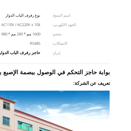
اسم المنتج:
نوع رفرف الباب الدوار
الجهد االكهربى:
AC110V / AC220V ± 10٪
بحجم:
1600 مم * 280 مم * 980 مم
الاتصالات:
RS485
حاجز رفرف الباب الدوار
إبراز:
بوابة حاجز التحكم في الوصول ببصمة الإصبع بعرض 0
تعريف عن الشركة: