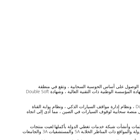
سسة عالية التقنية في مجال التحكم الذكي في الوصول على أساس الحوسبة السحابية ، وتقع في منطقة
Longhua ، Shenzhen.الشركة لديها أكثر من 400 موظف ، بما في ذلك 200 البحث والتطوير والموظفين التقنيين.لقد حصلت Door بالفعل على شهادة المؤسسة الوطنية ذات التقنية العالية ، وشهادة Double Soft
من خلال البحث والتطوير المستقل بالكامل والإنتاج والإدارة المعياريين ، قدمت Door منصات ووحدات تطبيقات أكبر مثل خدمات بطاقة Door Cloud ، ونظام إدارة مواقف السيارات الذكي ، ونظام بوابة القناة
ظام التحكم الذكي في الوصول ، ونظام إدارة المصعد الذكي ونظام الحضور الزوار للعديد الصناعات: في أكتوبر 2013 ، أطلقت Door أول منصة سحابية لوقوف السيارات في الصين ، مما أدى إلى اتجاه
نغتشو ، أنشأت Door ست مناطق و 38 مركزًا لخدمات التشغيل و 400 منصة لخدمات المكالمات وأنشأت شبكة خدمات تغطي الدولة بأكملها.لعبت منتجات
وخدمات التحكم الذكي في الباب دورًا تجريبيًا ذكيًا في عشرات الآلاف من المشاريع بما في ذلك الأجهزة الحزبية والحكومية والشركات المملوكة للدولة والمواقع ذات المناظر الخلابة 5A والمستشفيات 3A والجامعات