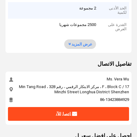
الحد الأدنى
2 مجموعة
لكمية
القدرة على
2500 مجموعات شهريا
العرض
عرض المزيد
تفاصيل الاتصال
Ms. Vera Wu
17 / F ، Block C ، مركز الابتكار الرقمي ، رقم 328 Min Tang Road ،
Minzhi Street Longhua District Shenzhen
86-13423884929
ﺎﺘﺼﻟ ﺍﻶﻧ
احصل على افضل سعر ل