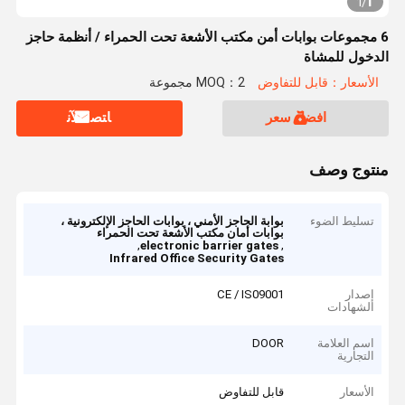
1
1
/
6 مجموعات بوابات أمن مكتب الأشعة تحت الحمراء / أنظمة حاجز
الدخول للمشاة
الأسعار：قابل للتفاوض
MOQ：2 مجموعة
افضل سعر
ﺎﺘﺼﻟ ﺍﻶﻧ
منتوج وصف
تسليط الضوء
بوابة الحاجز الأمني ​​، بوابات الحاجز الإلكترونية ،
بوابات أمان مكتب الأشعة تحت الحمراء
,
,
electronic barrier gates
Infrared Office Security Gates
إصدار
CE / IS09001
الشهادات
اسم العلامة
DOOR
التجارية
الأسعار
قابل للتفاوض