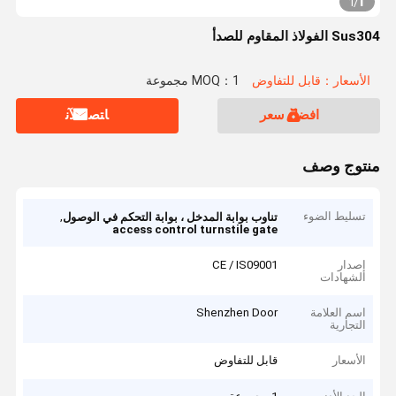
1
1
/
Sus304 الفولاذ المقاوم للصدأ
الأسعار：قابل للتفاوض
MOQ：1 مجموعة
افضل سعر
ﺎﺘﺼﻟ ﺍﻶﻧ
منتوج وصف
تسليط الضوء
,
تناوب بوابة المدخل ، بوابة التحكم في الوصول
access control turnstile gate
إصدار
CE / IS09001
الشهادات
اسم العلامة
Shenzhen Door
التجارية
الأسعار
قابل للتفاوض