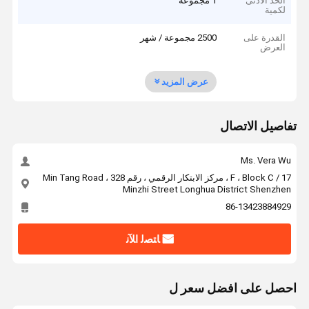
الحد الأدنى
1 مجموعة
لكمية
القدرة على
2500 مجموعة / شهر
العرض
عرض المزيد
تفاصيل الاتصال
Ms. Vera Wu
17 / F ، Block C ، مركز الابتكار الرقمي ، رقم 328 Min Tang Road ،
Minzhi Street Longhua District Shenzhen
86-13423884929
ﺎﺘﺼﻟ ﺍﻶﻧ
احصل على افضل سعر ل