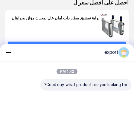
احصل على افضل سعر ل
بوابة تعشيق مطار ذات أمان عالٍ بمحرك مؤازر وبوابتان
استمر
export
المنتجات الموصى بها
1:42 PM
Good day, what product are you looking for?
بوابة دخول
تطبيق تسجيل
التعرف على
بوابات حدود
المطار عالية
وصول مجلس
جواز السفر
سكيورافلو
الأمان وسريعة
الإدارة وصول
بوابات أمن
السرعة
بوابات التحكم
المطار
في الهجرة
المدعومة
افضل سعر
افضل سعر
افضل سعر
افضل سع