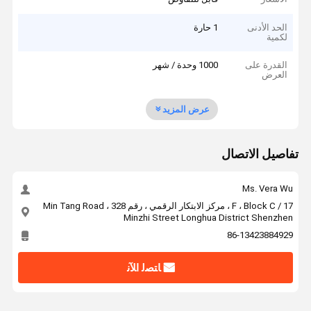
الحد الأدنى
1 حارة
لكمية
القدرة على
1000 وحدة / شهر
العرض
عرض المزيد
تفاصيل الاتصال
Ms. Vera Wu
17 / F ، Block C ، مركز الابتكار الرقمي ، رقم 328 Min Tang Road ،
Minzhi Street Longhua District Shenzhen
86-13423884929
ﺎﺘﺼﻟ ﺍﻶﻧ