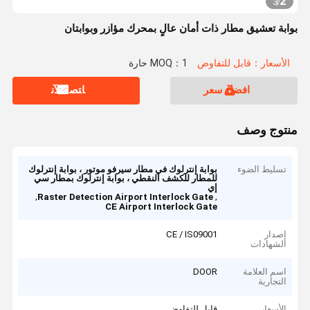
2
3
/
بوابة تعشيق مطار ذات أمان عالٍ بمحرك مؤازر وبوابتان
الأسعار：قابل للتفاوض
MOQ：1 حارة
افضل سعر
ﺎﺘﺼﻟ ﺍﻶﻧ
منتوج وصف
تسليط الضوء
بوابة إنترلوك في مطار سيرفو موتور ، بوابة إنترلوك
للمطار للكشف النقطي ، بوابة إنترلوك بمطار سي
إي
,
,
Raster Detection Airport Interlock Gate
CE Airport Interlock Gate
إصدار
CE / IS09001
الشهادات
اسم العلامة
DOOR
التجارية
الأسعار
قابل للتفاوض