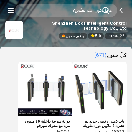
Shenzhen Door Intelligent Control
Technology Co., Ltd
22
5.0
يدقّق ممون
YEARS
كلّ منتوج
(671)
باب ذهبي / فضي جديد تم
بوابة سرعة داخلية 20 مليون
نشره 8 ملايين دورة طويلة
مرة مع محرك سيرفو
العمر بوابة سرعة
2 مجموعات
MOQ:
1
MOQ: