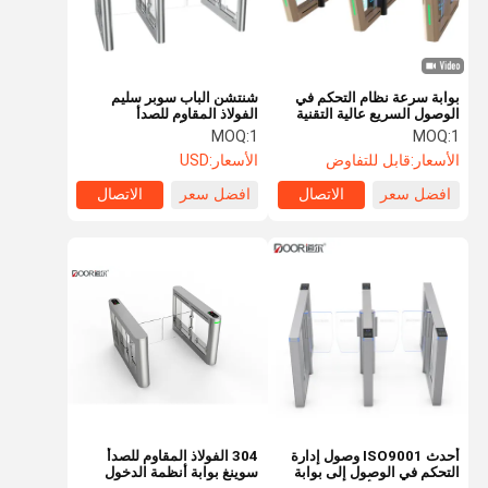
بوابة سرعة نظام التحكم في
شنتشن الباب سوبر سليم
الوصول السريع عالية التقنية
الفولاذ المقاوم للصدأ
مع قارئ رمز الاستجابة السريعة
الاستشعار بالأشعة تحت
MOQ:
1
MOQ:
1
للتعرف على الوجه
الحمراء سوينغ بوابة
الأسعار:
قابل للتفاوض
الأسعار:
USD
افضل سعر
الاتصال
افضل سعر
الاتصال
الصفحة
منتجات
عرض الواقع
معلومات عنا
الرئيسية
الافتراضي
أحدث ISO9001 وصول إدارة
304 الفولاذ المقاوم للصدأ
التحكم في الوصول إلى بوابة
سوينغ بوابة أنظمة الدخول