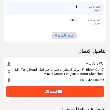
الحد الأدنى
1
لكمية
القدرة على
2500
العرض
عرض المزيد
تفاصيل الاتصال
Ms. Vera Wu
17 / F ، Block C ، مركز الابتكار الرقمي ، رقم 328 Min Tang Road ،
Minzhi Street Longhua District Shenzhen
86-13423884929
ﺎﺘﺼﻟ ﺍﻶﻧ
احصل على افضل سعر ل