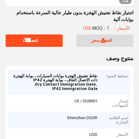
2
2
/
اجتياز نقاط تفتيش الهجرة بدون طيار عالية السرعة باستخدام
بوابات آلية
الأسعار：USD
MOQ：1
افضل سعر
ﺎﺘﺼﻟ ﺍﻶﻧ
منتوج وصف
تسليط الضوء
نقاط تفتيش الهجرة بوابات السيارات ، بوابة الهجرة
ذات الاتصال الجاف ، بوابة الهجرة IP42
,
,
Dry Contact Immigration Gate
IP42 Immigration Gate
إصدار
CE / IS09001
الشهادات
اسم العلامة
Shenzhen DOOR
التجارية
الأسعار
USD