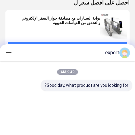
احصل على افضل سعر ل
بوابة السيارات مع مصادقة جواز السفر الإلكتروني
والتحقق من القياسات الحيوية
استمر
export
المنتجات الموصى بها
9:49 AM
Good day, what product are you looking for?
بوابة دخول
تطبيق تسجيل
التعرف على
بوابة تعشيق
المطار عالية
وصول مجلس
جواز السفر
مطار ذات أ
الأمان وسريعة
الإدارة وصول
بوابات أمن
عالٍ بمحرك
السرعة
بوابات التحكم
المطار
مؤازر وبوابت
في الهجرة
المدعومة
افضل سعر
افضل سعر
افضل سعر
افضل سع