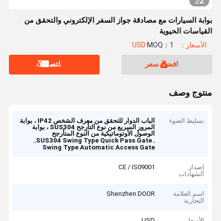
2
2
/
بوابة السيارات مع مصادقة جواز السفر الإلكتروني والتحقق من
القياسات الحيوية
الأسعار：USD
MOQ：1
افضل سعر
ﺎﺘﺼﻟ ﺍﻶﻧ
منتوج وصف
تسليط الضوء
الباب الدوار للتحقق من معرف الشخص IP42 ، بوابة
المرور السريع من نوع التأرجح SUS304 ، بوابة
الوصول الأوتوماتيكية من النوع المتأرجح
,
,
SUS304 Swing Type Quick Pass Gate
Swing Type Automatic Access Gate
إصدار
CE / IS09001
الشهادات
اسم العلامة
Shenzhen DOOR
التجارية
الأسعار
USD