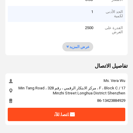
الحد الأدنى
1
لكمية
القدرة على
2500
العرض
عرض المزيد
تفاصيل الاتصال
Ms. Vera Wu
17 / F ، Block C ، مركز الابتكار الرقمي ، رقم 328 Min Tang Road ،
Minzhi Street Longhua District Shenzhen
86-13423884929
ﺎﺘﺼﻟ ﺍﻶﻧ