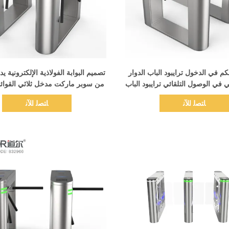
اظهر التفاصيل
اظهر التفاصيل
م في الدخول ترايبود الباب الدوار
تصميم البوابة الفولاذية الإلكترونية 
 في الوصول التلقائي ترايبود الباب
من سوبر ماركت مدخل ثلاثي القوائ
الدوار بوابة
تحكم ذكي
ﺎﺘﺼﻟ ﺍﻶﻧ
ﺎﺘﺼﻟ ﺍﻶﻧ