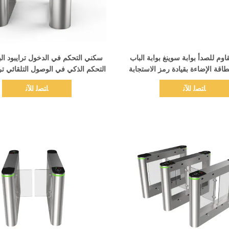
اظهر التفاصيل
اظهر التفاصيل
قاوم للصدأ بوابة سوينغ بوابة الباب
سكني التحكم في الدخول ترايبود الب
طاقة الإضاءة بقيادة رمز الاستجابة
التحكم الذكي في الوصول التلقائي ترا
السريعة
الدوار بوابة
ﺎﺘﺼﻟ ﺍﻶﻧ
ﺎﺘﺼﻟ ﺍﻶﻧ