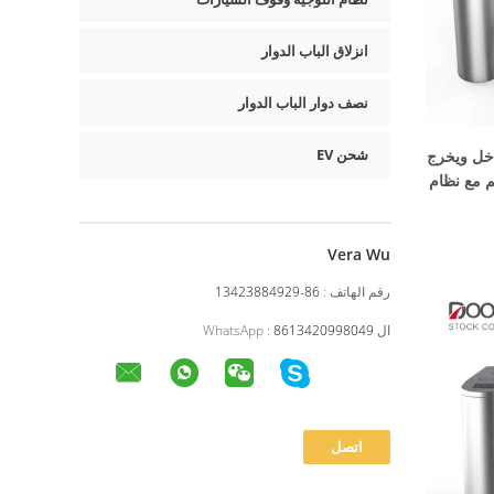
انزلاق الباب الدوار
نصف دوار الباب الدوار
شحن EV
يدخل ويخرج
م مع نظام
Vera Wu
رقم الهاتف :
86-13423884929
ال WhatsApp :
8613420998049