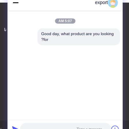
export
5:07 AM
اتصل بنا
حول نا
Good day, what product are you looking 
for?
Shenzhen Door Intelligent
Control Technology Co., Ltd
17 / F ، Block C ، مركز الابتكار
الرقمي ، رقم 328 Min Tang
Road ، Minzhi Street
Longhua District Shenzhen
86-755-27620066
export@drzk.cn