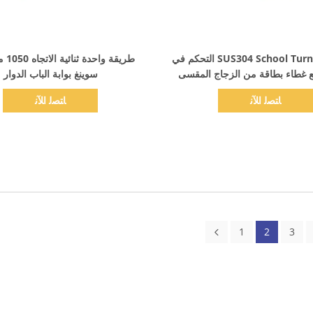
اظهر التفاصيل
اظهر التفاصيل
SUS304 School Turnstile Gate التحكم في
طريقة 
 غطاء بطاقة من الزجاج المقسى
سوينغ بوابة الباب الدوار
ﺎﺘﺼﻟ ﺍﻶﻧ
ﺎﺘﺼﻟ ﺍﻶﻧ
1
2
3