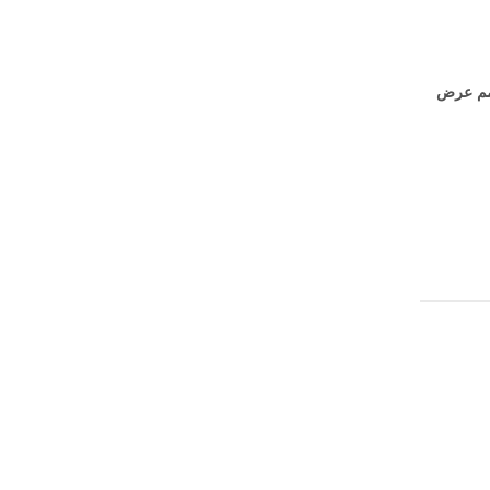
واحدة ثنائية الاتجاه 1050 مم عرض