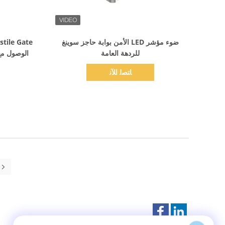
اظهر التفاصيل
ضوء مؤشر LED الأمن بوابة حاجز سوينغ
للردهة العامة
الوصول مع
ﺎﺘﺼﻟ ﺍﻶﻧ