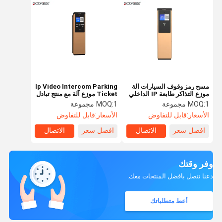
مسح رمز وقوف السيارات آلة
Ip Video Intercom Parking
موزع التذاكر طابعة IP الداخلي
Ticket موزع آلة مع منتج تبادل
انتركم 110V
الذهب
1 مجموعة
MOQ:
1 مجموعة
MOQ:
الأسعار:
قابل للتفاوض
الأسعار:
قابل للتفاوض
افضل سعر
الاتصال
افضل سعر
الاتصال
وفر وقتك
دعنا نتصل بأفضل المنتجات معك.
أعط متطلباتك