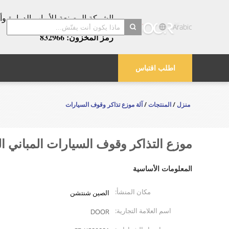
عامًا!
Arabic
رمز المخزون: 832966
search
اطلب اقتباس
منزل
/
المنتجات
/
آلة موزع تذاكر وقوف السيارات
موزع التذاكر وقوف السيارات المباني ال
المعلومات الأساسية
مكان المنشأ:
الصين شنتشن
اسم العلامة التجارية:
DOOR