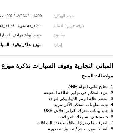
حجم الهيكل:
L502 * W284 * H1400 مم
درجة حرارة العمل:
-20 درجة مئوية - +65 درجة مئوية
تطبيق:
جميع أنواع مواقف السيار
موزع تذاكر وقوف السيا
إبراز:
المباني التجارية وقوف السيارات تذكرة موزع آ
مواصفات المنتج:
1. معالج ثنائي النواة ARM
2. ملء التحكم في توفير الطاقة الخفيفة
3. مؤشر حالة الرمز الديناميكي للوحة
4. تهمة تعليمات التحكم الآلي مربع
5. جمع بيانات محرك أقراص فلاش USB
6. خصم على استهلاك المواقف
7. التعرف على نوع البطاقة متعددة البطاقات
8. التقاط صورة ، مركبة ، وثيقة صورة