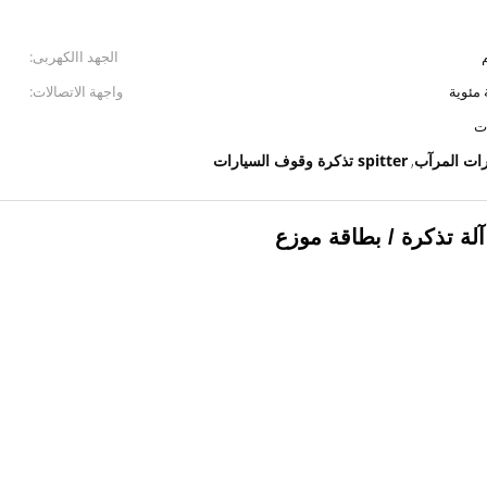
الجهد االكهربى:
واجهة الاتصالات:
ات
رات المرآب
spitter تذكرة وقوف السيارات
,
لة تذكرة / بطاقة موزع