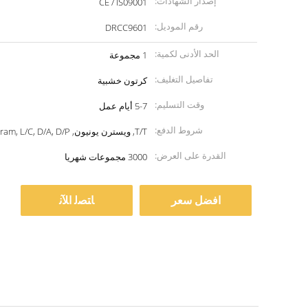
إصدار الشهادات:
CE / IS09001
رقم الموديل:
DRCC9601
الحد الأدنى لكمية:
1 مجموعة
تفاصيل التغليف:
كرتون خشبية
وقت التسليم:
5-7 أيام عمل
شروط الدفع:
T/T, ويسترن يونيون, MoneyGram, L/C, D/A, D/P
القدرة على العرض:
3000 مجموعات شهريا
افضل سعر
ﺎﺘﺼﻟ ﺍﻶﻧ