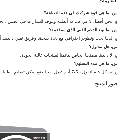
التعليمات:
س: ما هي قوة شركتك في هذه الصناعة؟
ج: نحن أفضل 3 في صناعة أنظمة وقوف السيارات في الصين ، نحن شركة مدرجة ، ولدينا خبرة 15 عامًا.نقوم بتطوير برنامج نظام إدارة مواقف السيارات لدينا من قبل فريق البحث والتطوير لدينا.
س: ما نوع الدعم الفني الذي ستقدمه؟
ج: لدينا بحث وتطوير احترافي مع 160 شخصًا وفريق تقني ، لديك أي مشكلة فنية لمتطلبات المنتج أو إينتيرجراتيد في المشروع ، نحن جميعًا ندعم.
س: هل تتداول؟
ج: لا ، لدينا مصنعنا الخاص لدعمنا لمنتجات عالية الجودة.
س: ما هي مدة التسليم؟
ج: بشكل عام لنقول ، 5-7 أيام عمل بعد الدفع يمكن تسليم الطلبات المشتركة ، ولكن بسبب جدول إنتاج المصنع.
صور المنتج: