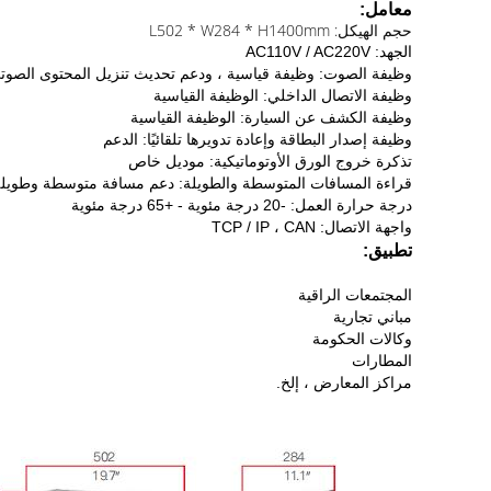
معامل:
حجم الهيكل: L502 * W284 * H1400mm
الجهد: AC110V / AC220V
وظيفة الصوت: وظيفة قياسية ، ودعم تحديث تنزيل المحتوى الصوت
وظيفة الاتصال الداخلي: الوظيفة القياسية
وظيفة الكشف عن السيارة: الوظيفة القياسية
وظيفة إصدار البطاقة وإعادة تدويرها تلقائيًا: الدعم
تذكرة خروج الورق الأوتوماتيكية: موديل خاص
قراءة المسافات المتوسطة والطويلة: دعم مسافة متوسطة وطويلة (2-15 مترً
درجة حرارة العمل: -20 درجة مئوية - +65 درجة مئوية
واجهة الاتصال: TCP / IP ، CAN
تطبيق:
المجتمعات الراقية
مباني تجارية
وكالات الحكومة
المطارات
مراكز المعارض ، إلخ.