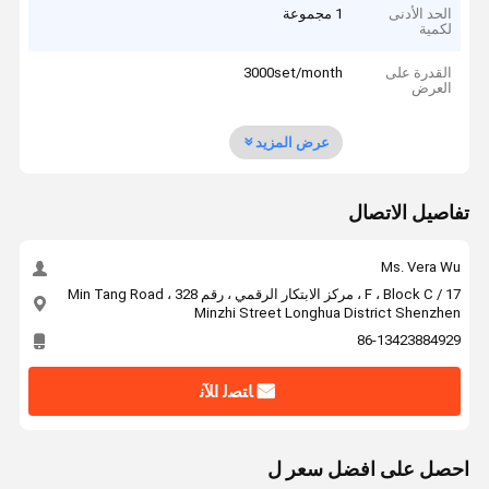
الحد الأدنى
1 مجموعة
لكمية
القدرة على
3000set/month
العرض
عرض المزيد
تفاصيل الاتصال
Ms. Vera Wu
17 / F ، Block C ، مركز الابتكار الرقمي ، رقم 328 Min Tang Road ،
Minzhi Street Longhua District Shenzhen
86-13423884929
ﺎﺘﺼﻟ ﺍﻶﻧ
احصل على افضل سعر ل