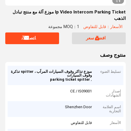
1
1
/
Ip Video Intercom Parking Ticket موزع آلة مع منتج تبادل
الذهب
الأسعار：قابل للتفاوض
MOQ：1 مجموعة
افضل سعر
ﺎﺘﺼﻟ ﺍﻶﻧ
منتوج وصف
تسليط الضوء
موزع تذاكر وقوف السيارات المرآب ، spitter تذكرة
وقوف السيارات
,
parking ticket spitter
إصدار
CE / IS09001
الشهادات
اسم العلامة
Shenzhen Door
التجارية
الأسعار
قابل للتفاوض