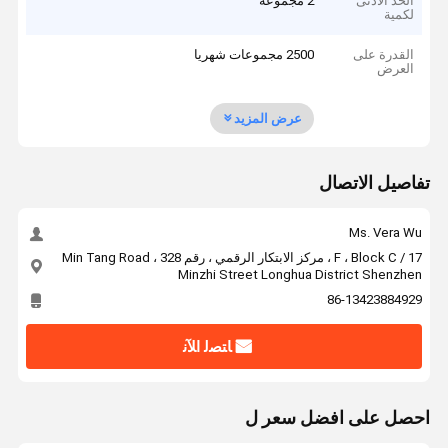
الحد الأدنى
2 مجموعة
لكمية
القدرة على
2500 مجموعات شهريا
العرض
عرض المزيد
تفاصيل الاتصال
Ms. Vera Wu
17 / F ، Block C ، مركز الابتكار الرقمي ، رقم 328 Min Tang Road ،
Minzhi Street Longhua District Shenzhen
86-13423884929
ﺎﺘﺼﻟ ﺍﻶﻧ
احصل على افضل سعر ل