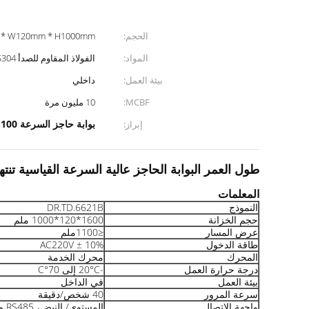
الحجم:
 * W120mm * H1000mm
المواد:
الفولاذ المقاوم للصدأ SUS304
بيئة العمل:
داخلي
MCBF:
10 مليون مرة
بوابة حاجز السرعة 1100 مم
إبراز:
طول العمر البوابة الحاجز عالية السرعة القياسية تنتهي BA / نملة ثل
المعلمات
النموذج
DR.TD.6621B
حجم الخزانة
1600*120*1000 ملم
عرض المسار
≤1100ملم
طاقة الدخول
AC220V ± 10%
المحرك
محرك الخدمة
درجة حرارة العمل
-20°C إلى 70°C
بيئة العمل
في الداخل
سرعة المرور
40 شخص/دقيقة
واجهة الاتصال
المستوى/ النبض، RS485 و CAN