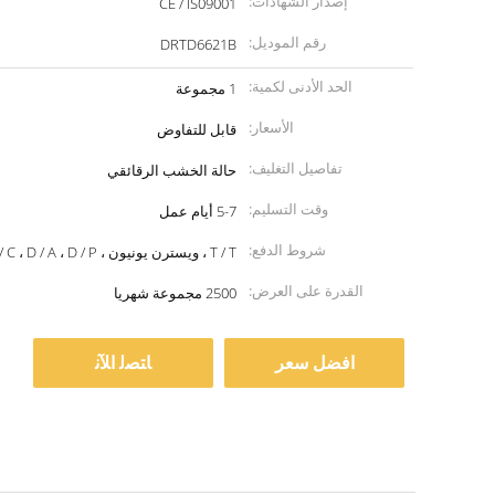
إصدار الشهادات:
CE / IS09001
رقم الموديل:
DRTD6621B
الحد الأدنى لكمية:
1 مجموعة
الأسعار:
قابل للتفاوض
تفاصيل التغليف:
حالة الخشب الرقائقي
وقت التسليم:
5-7 أيام عمل
شروط الدفع:
T / T ، ويسترن يونيون ، MoneyGram ، L / C ، D / A ، D / P
القدرة على العرض:
2500 مجموعة شهريا
افضل سعر
ﺎﺘﺼﻟ ﺍﻶﻧ