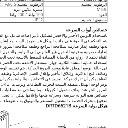
الرطوبة النسبية
الرطوبة النسبية ≤ 90% ، غير مكثفة
MTBF
عشرة ملايين مرة
القوة
100 واط / 200 واط
مستوى الحماية
IP42
خصائص أبواب السرعة
باستخدام اللونين الأحمر والأخضر لتشكيل تأثير إضاءة شامل مع ال
يتم التحكم في الضوء على جانب الهيكل عن طريق الربط مع إشارة ا
لديها وظيفة إنذار صارمة لمكافحة التراجع وظيفة مكافحة المرور غير
إنذارات صوتية وضوئية للدخول غير القانوني إلى البوابة، والدخول 
القناة تعتمد 8 أزواج من الحماية المضادة للضغط بالأشعة تحت الحمراء وحماية ربط إنذار الحريق لضمان سلامة مرور الموظفين وسلامة الطوارئ.
استخدام حماية المشاة الثلاثية: جهاز استشعار الأشعة تحت الحمرا
في حالة الوضع المغلق عادةً ووضع الذروة الحركة، يتم تقسيم الوضع 
وظائف فتح الذاكرة، وإغلاق التأخير وإغلاق العمل الإضافي؛ وظيف
القناة يمكن أن تدرك حركة المرور في الاتجاهين، والبوابة يمكن أن تتأر
توفر لوحة الهيكل منطقة التثبيت لتحريك البطاقات وترتيبات الـ QR، وتحتفظ بموقع التثبيت للتعرف على الوجه.
المرور الحر عند إيقاف تشغيل الكهرباء ، بما يتماشى مع متطلبات ا
خصائص هذه البوابة سريعة، وسرعة فتحها وإغلاقها يمكن أن تصل إلى 0.5 ثان
مدفوع بمحرك الخدمة ، التشغيل المستقر والموثوق به ، ضوضاء 
هيكل بوابة السرعة DRTD6621B