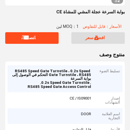
2
3
/
بوابة السرعة عجلة المشي للمشاة CE
الأسعار：قابل للتفاوض
MOQ：1 لين
افضل سعر
ﺎﺘﺼﻟ ﺍﻶﻧ
منتوج وصف
تسليط الضوء
RS485 Speed ​​Gate Turnstile ، 0.2s Speed ​​
Gate Turnstile ، RS485 التحكم في الوصول إلى
بوابة السرعة
,
,
0.2s Speed Gate Turnstile
RS485 Speed Gate Access Control
إصدار
CE / IS09001
الشهادات
اسم العلامة
DOOR
التجارية
الأسعار
قابل للتفاوض