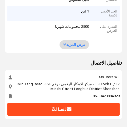
الحد الأدنى
1 لين
لكمية
القدرة على
2500 مجموعات شهريا
العرض
عرض المزيد
تفاصيل الاتصال
Ms. Vera Wu
17 / F ، Block C ، مركز الابتكار الرقمي ، رقم 328 Min Tang Road ،
Minzhi Street Longhua District Shenzhen
86-13423884929
ﺎﺘﺼﻟ ﺍﻶﻧ