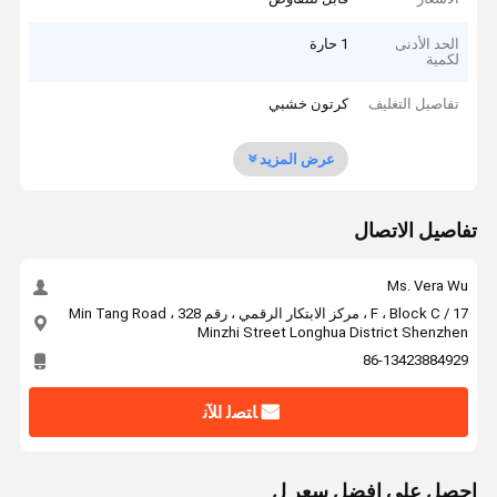
الحد الأدنى
1 حارة
لكمية
تفاصيل التغليف
كرتون خشبي
عرض المزيد
تفاصيل الاتصال
Ms. Vera Wu
17 / F ، Block C ، مركز الابتكار الرقمي ، رقم 328 Min Tang Road ،
Minzhi Street Longhua District Shenzhen
86-13423884929
ﺎﺘﺼﻟ ﺍﻶﻧ
احصل على افضل سعر ل