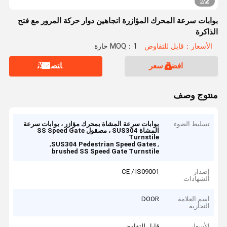
2
2
/
بوابات سرعة المحرك المؤازرة اتجاهين دوار حركة المرور مع فتح
الذاكرة
الأسعار：قابل للتفاوض
MOQ：1 حارة
افضل سعر
ﺎﺘﺼﻟ ﺍﻶﻧ
منتوج وصف
تسليط الضوء
بوابات سرعة المشاة بمحرك مؤازر ، بوابات سرعة
المشاة SUS304 ، مصقول SS Speed ​​Gate
Turnstile
,
,
SUS304 Pedestrian Speed Gates
brushed SS Speed Gate Turnstile
إصدار
CE / IS09001
الشهادات
اسم العلامة
DOOR
التجارية
الأسعار
قابل للتفاوض