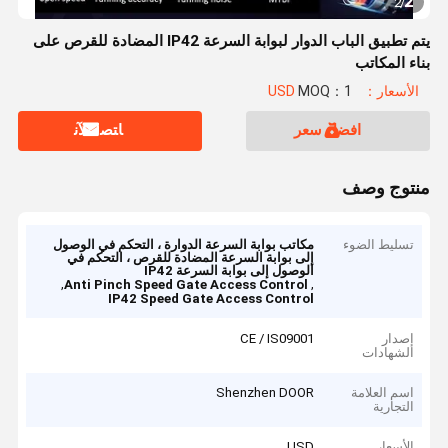
2
2
/
يتم تطبيق الباب الدوار لبوابة السرعة IP42 المضادة للقرص على
بناء المكاتب
الأسعار：USD
MOQ：1
افضل سعر
ﺎﺘﺼﻟ ﺍﻶﻧ
منتوج وصف
تسليط الضوء
مكاتب بوابة السرعة الدوارة ، التحكم في الوصول
إلى بوابة السرعة المضادة للقرص ، التحكم في
الوصول إلى بوابة السرعة IP42
,
,
Anti Pinch Speed Gate Access Control
IP42 Speed Gate Access Control
إصدار
CE / IS09001
الشهادات
اسم العلامة
Shenzhen DOOR
التجارية
الأسعار
USD