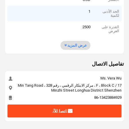
الحد الأدنى
1
لكمية
القدرة على
2500
العرض
عرض المزيد
تفاصيل الاتصال
Ms. Vera Wu
17 / F ، Block C ، مركز الابتكار الرقمي ، رقم 328 Min Tang Road ،
Minzhi Street Longhua District Shenzhen
86-13423884929
ﺎﺘﺼﻟ ﺍﻶﻧ