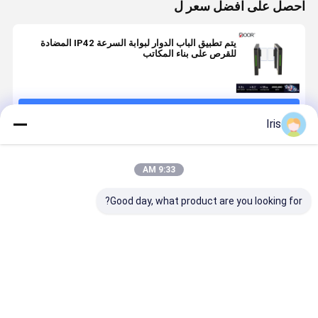
احصل على افضل سعر ل
يتم تطبيق الباب الدوار لبوابة السرعة IP42 المضادة
للقرص على بناء المكاتب
استمر
Iris
المنتجات الموصى بها
9:33 AM
Good day, what product are you looking for?
بوابة السرعة
بوابة السرعة
إشارة الاتصال
محولات البوا
الذكية بوابة
عجلة المشي
الجافة عالية
الذكية السر
الدوران
للمشاة CE
النتيجة تحكم
مع محرك سي
الوصول
لتحكم الوص
افضل سعر
افضل سعر
افضل سعر
افضل سع