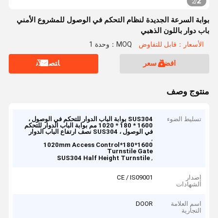
2
2
/
بوابة السرعة الجديدة لنظام التحكم في الوصول للمشروع الأمني ​​
باب دوار باللون الذهبي
الأسعار：قابل للتفاوض
MOQ：وحدة 1
افضل سعر
ﺎﺘﺼﻟ ﺍﻶﻧ
منتوج وصف
تسليط الضوء
SUS304 بوابة الباب الدوار للتحكم في الوصول ،
1600 * 180 * 1020 مم بوابة الباب الدوار للتحكم
في الوصول ، SUS304 نصف ارتفاع الباب الدوار
,
1600*180*1020mm Access Control
Turnstile Gate
,
SUS304 Half Height Turnstile
إصدار
CE / IS09001
الشهادات
اسم العلامة
DOOR
التجارية