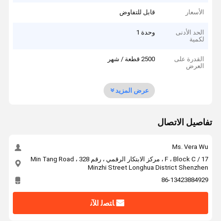
الأسعار
قابل للتفاوض
الحد الأدنى
وحدة 1
لكمية
القدرة على
2500 قطعة / شهر
العرض
عرض المزيد
تفاصيل الاتصال
Ms. Vera Wu
17 / F ، Block C ، مركز الابتكار الرقمي ، رقم 328 Min Tang Road ،
Minzhi Street Longhua District Shenzhen
86-13423884929
ﺎﺘﺼﻟ ﺍﻶﻧ