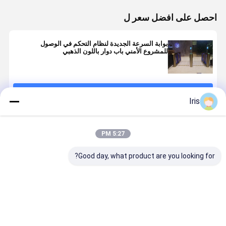
احصل على افضل سعر ل
بوابة السرعة الجديدة لنظام التحكم في الوصول
للمشروع الأمني ​​باب دوار باللون الذهبي
استمر
Iris
المنتجات الموصى بها
5:27 PM
Good day, what product are you looking for?
بوابة السرعة
بوابة السرعة
إشارة الاتصال
محولات البوا
الذكية بوابة
عجلة المشي
الجافة عالية
الذكية السر
الدوران
للمشاة CE
النتيجة تحكم
مع محرك سي
الوصول
لتحكم الوص