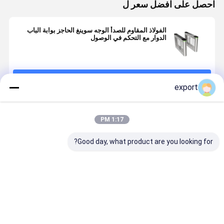
احصل على افضل سعر ل
الفولاذ المقاوم للصدأ الوجه سوينغ الحاجز بوابة الباب
الدوار مع التحكم في الوصول
استمر
export
المنتجات الموصى بها
1:17 PM
Good day, what product are you looking for?
مقعد متحرك
نظام أمان الباب
SUS304 الفولاذ
بوابة السرع
يستخدم بوابات
الدوار عالي
المقاوم للصدأ
الذكية بوابة
المدخل
الخصر للمشاة
جسم واحد سوبر
الدوران بواب
مع نظام الكشف
ماركت سوينغ
الدوران بواب
عن الذيل
بوابة تأتي مع
سيرفو محر
افضل سعر
افضل سعر
افضل سعر
افضل سع