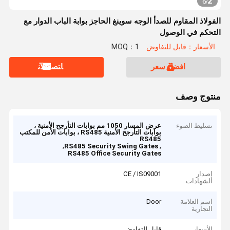
2
6
/
الفولاذ المقاوم للصدأ الوجه سوينغ الحاجز بوابة الباب الدوار مع
التحكم في الوصول
الأسعار：قابل للتفاوض
MOQ：1
افضل سعر
ﺎﺘﺼﻟ ﺍﻶﻧ
منتوج وصف
تسليط الضوء
عرض المسار 1050 مم بوابات التأرجح الأمنية ،
بوابات التأرجح الأمنية RS485 ، بوابات الأمن للمكتب
RS485
,
,
RS485 Security Swing Gates
RS485 Office Security Gates
إصدار
CE / IS09001
الشهادات
اسم العلامة
Door
التجارية
الأسعار
قابل للتفاوض