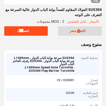
2
3
/
SUS304 الفولاذ المقاوم للصدأ بوابة الباب الدوار عالية السرعة مع
التعرف على الوجه
الأسعار：قابل للتفاوض
MOQ：2 مجموعات
افضل سعر
ﺎﺘﺼﻟ ﺍﻶﻧ
منتوج وصف
تسليط الضوء
SUS304 سرعة بوابة الباب الدوار ، L1600mm
سرعة بوابة الباب الدوار ، SUS304 رفرف الحاجز
الباب الدوار
,
,
L1600mm Speed Gate Turnstile
SUS304 Flap Barrier Turnstile
إصدار
CE / IS09001
الشهادات
اسم العلامة
DOOR
التجارية
الأسعار
قابل للتفاوض