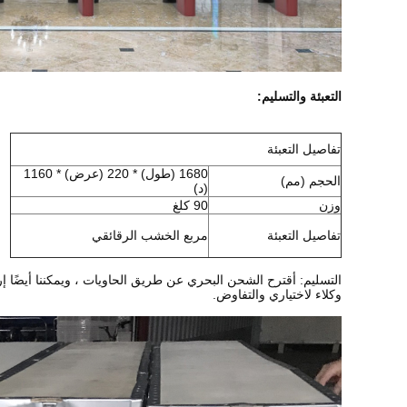
التعبئة والتسليم:
تفاصيل التعبئة
1680 (طول) * 220 (عرض) * 1160
الحجم (مم)
(د)
وزن
90 كلغ
تفاصيل التعبئة
مربع الخشب الرقائقي
التسليم: أقترح الشحن البحري عن طريق الحاويات ، ويمكننا أيضًا إرسالها عن طريق الجو ، والتعبير عن
وكلاء لاختياري والتفاوض.