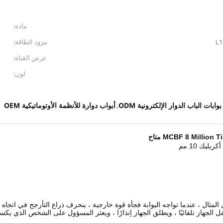
مادة:
L1
مزود الطاقة:
عرض القناة:
لون:
بوابات الباب الدوار الإلكترونية ODM
أبواب دوارة للأنظمة الأوتوماتيكية OEM
,
MCBF 8 Milli متاح
لمثال ، عندما تواجه البوابة فجأة قوة خارجية ، ينحرف ذراع التأرجح في اتجاه 
ل الجهاز تلقائيًا ، ويطلق الجهاز إنذارًا ، ويعثر المسؤول على الشخص الذي يكسر 