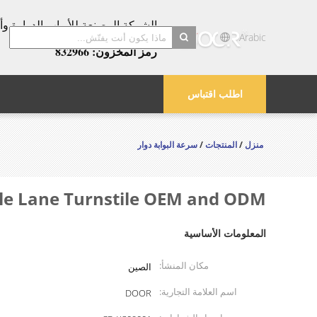
عامًا!
Arabic
رمز المخزون: 832966
search
اطلب اقتباس
منزل
/
المنتجات
/
سرعة البوابة دوار
Double Lane Turnstile OEM and ODM
المعلومات الأساسية
مكان المنشأ:
الصين
اسم العلامة التجارية:
DOOR