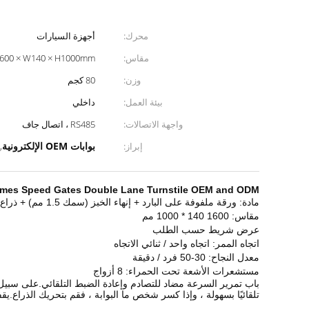
محرك:
أجهزة السيارات
مقاس:
600 × W140 × H1000mm
وزن:
80 كجم
بيئة العمل:
داخلي
واجهة الاتصالات:
RS485 ، اتصال جاف
بوابات OEM الإلكترونية
إبراز:
,
on Times Speed ​​Gates Double Lane Turnstile OEM and ODM
مادة:
ورقة ملفوفة على البارد + إنهاء الخبز (سمك 1.5 مم) + ذراع أكريليك 10 مم
مقاس:
1600 140 * 1000 مم
عرض شريط
حسب الطلب
اتجاه الممر:
اتجاه واحد / ثنائي الاتجاه
معدل النجاح:
30-50 فرد / دقيقة
مستشعرات الأشعة تحت الحمراء:
8 أزواج
باب تمرير السرعة مضاد للتصادم وإعادة الضبط التلقائي.على سبيل ا
تلقائيًا بسهولة ، وإذا كسر شخص ما البوابة ، فقم بتحريك الذراع.يقف