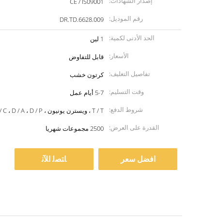
إصدار الشهادات:
CE / IS09001
رقم الموديل:
DR.TD.6628.009
الحد الأدنى لكمية:
1 لين
الأسعار:
قابل للتفاوض
تفاصيل التغليف:
كرتون خشب
وقت التسليم:
5-7 أيام عمل
شروط الدفع:
T / T ، ويسترن يونيون ، MoneyGram ، L / C ، D / A ، D / P
القدرة على العرض:
2500 مجموعات شهريا
افضل سعر
ﺎﺘﺼﻟ ﺍﻶﻧ