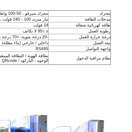
محرك
محرك سيرفو ، 50-100 واط / 24 فولت
مدخلات الطاقة
تيار متردد 100 - 240 فولت ، 50/60 هرتز
طاقة كهربائية شغالة
24 فولت
رطوبة العمل
≤ 95٪ لا تكاثف
درجة حرارة العمل
-20 درجة مئوية- +70 درجة مئوية
بيئة العمل
داخلي / خارجي (بناء مظلة)
واجهة التواصل
RS485
بطاقة الهوية / البطاقة الممغ
نظام مراقبة الدخول
الوجوه ، الباركود / QRcode ، تطبيق الهاتف ، نظام الزوار ، إلخ