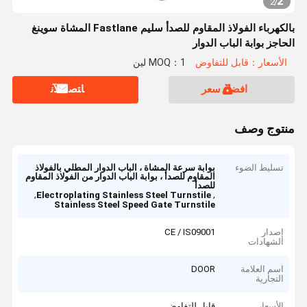
2
2
/
بالكهرباء الفولاذ المقاوم للصدأ سليم Fastlane المشاة سوينغ
الحاجز بوابة الباب الدوار
الأسعار：قابل للتفاوض
MOQ：1 لين
افضل سعر
ﺎﺘﺼﻟ ﺍﻶﻧ
منتوج وصف
تسليط الضوء
بوابة سرعة المشاة ، الباب الدوار المطلي بالفولاذ
المقاوم للصدأ ، بوابة الباب الدوار من الفولاذ المقاوم
للصدأ
,
,
Electroplating Stainless Steel Turnstile
Stainless Steel Speed Gate Turnstile
إصدار
CE / IS09001
الشهادات
اسم العلامة
DOOR
التجارية
الأسعار
قابل للتفاوض