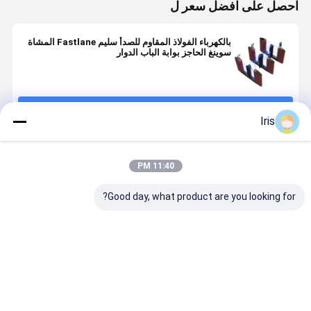
احصل على افضل سعر ل
بالكهرباء الفولاذ المقاوم للصدأ سليم Fastlane المشاة
سوينغ الحاجز بوابة الباب الدوار
استمر
Iris
المنتجات الموصى بها
11:40 PM
Good day, what product are you looking for?
بوابة السرعة
بوابة السرعة
إشارة الاتصال
محولات البوا
الذكية بوابة
عجلة المشي
الجافة عالية
الذكية السر
الدوران
للمشاة CE
النتيجة تحكم
مع محرك سي
الوصول
لتحكم الوص
افضل سعر
افضل سعر
افضل سعر
افضل سع