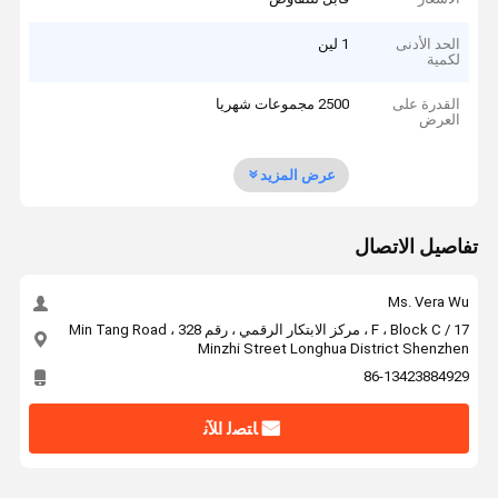
الحد الأدنى
1 لين
لكمية
القدرة على
2500 مجموعات شهريا
العرض
عرض المزيد
تفاصيل الاتصال
Ms. Vera Wu
17 / F ، Block C ، مركز الابتكار الرقمي ، رقم 328 Min Tang Road ،
Minzhi Street Longhua District Shenzhen
86-13423884929
ﺎﺘﺼﻟ ﺍﻶﻧ