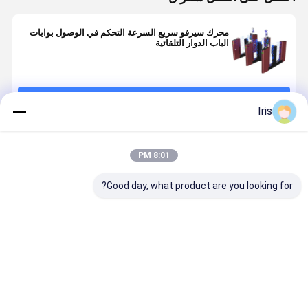
محرك سيرفو سريع السرعة التحكم في الوصول بوابات
الباب الدوار التلقائية
استمر
Iris
المنتجات الموصى بها
8:01 PM
Good day, what product are you looking for?
بوابة السرعة
بوابة السرعة
إشارة الاتصال
محولات البوا
الذكية بوابة
عجلة المشي
الجافة عالية
الذكية السر
الدوران
للمشاة CE
النتيجة تحكم
مع محرك سي
الوصول
لتحكم الوص
افضل سعر
افضل سعر
افضل سعر
افضل سع