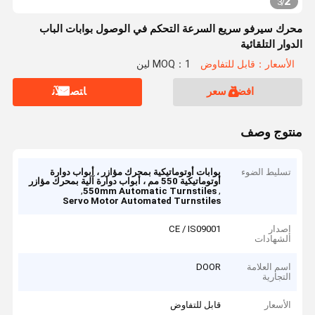
2
3
/
محرك سيرفو سريع السرعة التحكم في الوصول بوابات الباب
الدوار التلقائية
الأسعار：قابل للتفاوض
MOQ：1 لين
افضل سعر
ﺎﺘﺼﻟ ﺍﻶﻧ
منتوج وصف
تسليط الضوء
بوابات أوتوماتيكية بمحرك مؤازر ، أبواب دوارة
أوتوماتيكية 550 مم ، أبواب دوارة آلية بمحرك مؤازر
,
,
550mm Automatic Turnstiles
Servo Motor Automated Turnstiles
إصدار
CE / IS09001
الشهادات
اسم العلامة
DOOR
التجارية
الأسعار
قابل للتفاوض