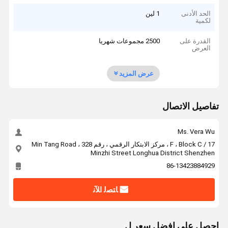
الحد الأدنى
1 لين
لكمية
القدرة على
2500 مجموعات شهريا
العرض
عرض المزيد
تفاصيل الاتصال
Ms. Vera Wu
17 / F ، Block C ، مركز الابتكار الرقمي ، رقم 328 Min Tang Road ،
Minzhi Street Longhua District Shenzhen
86-13423884929
ﺎﺘﺼﻟ ﺍﻶﻧ
احصل على افضل سعر ل