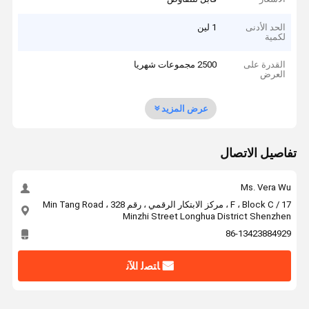
الحد الأدنى
1 لين
لكمية
القدرة على
2500 مجموعات شهريا
العرض
عرض المزيد
تفاصيل الاتصال
Ms. Vera Wu
17 / F ، Block C ، مركز الابتكار الرقمي ، رقم 328 Min Tang Road ،
Minzhi Street Longhua District Shenzhen
86-13423884929
ﺎﺘﺼﻟ ﺍﻶﻧ