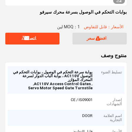
2
2
/
بوابات التحكم في الوصول بسرعة محرك سيرفو
الأسعار：قابل للتفاوض
MOQ：1 لين
افضل سعر
ﺎﺘﺼﻟ ﺍﻶﻧ
منتوج وصف
تسليط الضوء
بوابة سرعة التحكم في الوصول ، بوابات التحكم في
الوصول AC110V ، بوابة الباب الدوار لسرعة
المحرك المؤازر
,
,
AC110V Access Control Gates
Servo Motor Speed Gate Turnstile
إصدار
CE / IS09001
الشهادات
اسم العلامة
DOOR
التجارية
الأسعار
قابل للتفاوض