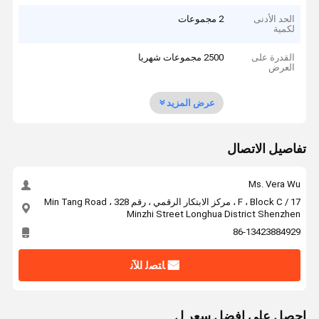
الحد الأدنى
2 مجموعات
لكمية
القدرة على
2500 مجموعات شهريا
العرض
عرض المزيد
تفاصيل الاتصال
Ms. Vera Wu
17 / F ، Block C ، مركز الابتكار الرقمي ، رقم 328 Min Tang Road ،
Minzhi Street Longhua District Shenzhen
86-13423884929
ﺎﺘﺼﻟ ﺍﻶﻧ
احصل على افضل سعر ل