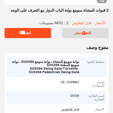
2
2
/
2 قنوات للمشاة سوينغ بوابة الباب الدوار مع التعرف على الوجه
الأسعار：قابل للتفاوض
MOQ：2 مجموعات
افضل سعر
ﺎﺘﺼﻟ ﺍﻶﻧ
منتوج وصف
تسليط الضوء
بوابة سوينغ للمشاة ، بوابة سوينغ SUS304 ، بوابة
سوينغ للمشاة SUS304
,
,
SUS304 Swing Gate Turnstile
SUS304 Pedestrian Swing Gate
إصدار
CE / IS09001
الشهادات
اسم العلامة
DOOR
التجارية
الأسعار
قابل للتفاوض