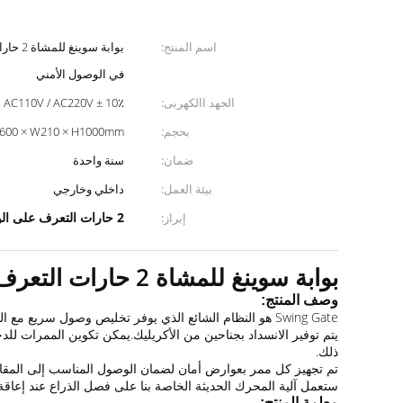
اسم المنتج:
بوابة س
في الوصول الأمني
الجهد االكهربى:
AC110V / AC220V ± 10٪
بحجم:
600 × W210 × H1000mm
ضمان:
سنة واحدة
بيئة العمل:
داخلي وخارجي
2 حارات التعرف على الوجه الباب الدوار
إبراز:
بوابة سوينغ للمشاة 2 حارات التعرف على الوجه الباب الدوار للتحكم في الوصول الأمني
وصف المنتج:
Swing Gate هو النظام الشائع الذي يوفر تخليص وصول سريع مع الحد الأدنى من المراقبة الإشرافية.
يتم توفير الانسداد بجناحين من الأكريليك.يمكن تكوين الممرات لل
ذلك.
تم تجهيز كل ممر بعوارض أمان لضمان الوصول المناسب إلى المقاص
ستعمل آلية المحرك الحديثة الخاصة بنا على فصل الذراع عند إعاقة فتح
معلمة المنتج: