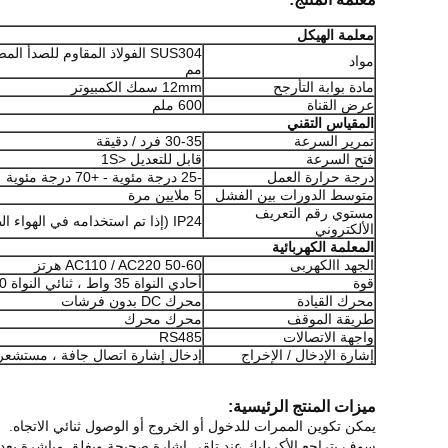
معلمة الهيكل
مواد
مم
مادة بوابة التأرجح
12mm سمك الكمبيوتر
عرض القناة
600 ملم
المقياس التقني
تمرير السرعة
30-35 فرد / دقيقة
فتح السرعة
قابل للتعديل <1S
درجة حرارة العمل
-25 درجة مئوية - +70 درجة مئوية
متوسط ​​الدورات بين الفشل
5 ملايين مرة
مستوي رقم التعريف
IP24 (إذا تم استخدامه في الهواء الطلق ، يوصى ببناء مظلة)
الألكتروني
المعلمة الكهربائية
الجهد االكهربى
AC110 / AC220 50-60 هرتز
قوة
أحادي النواة 35 واط ، ثنائي النواة 60 واط
محرك القيادة
محرك DC بدون فرشات
طريقة الموقف
محرك محرك
واجهة الاتصالات
RS485
إشارة الإدخال / الإخراج
إدخال إشارة اتصال جافة ، مستشعر الأش
ميزات المنتج الرئيسية:
يمكن تكوين الممرات للدخول أو الخروج أو الوصول ثنائي الاتجاه.
سوف يتراجع الأكريليك عند تلقي إشارة صحيحة ويغلق مباشرة بعد 