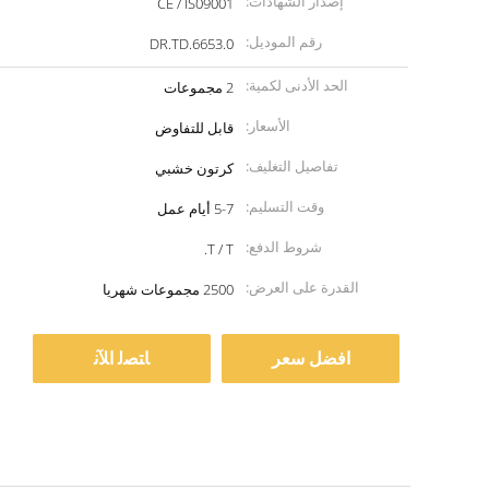
إصدار الشهادات:
CE / IS09001
رقم الموديل:
DR.TD.6653.0
الحد الأدنى لكمية:
2 مجموعات
الأسعار:
قابل للتفاوض
تفاصيل التغليف:
كرتون خشبي
وقت التسليم:
5-7 أيام عمل
شروط الدفع:
T / T.
القدرة على العرض:
2500 مجموعات شهريا
افضل سعر
ﺎﺘﺼﻟ ﺍﻶﻧ