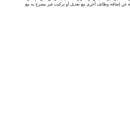
ة (خطوط ، مكونات ، إلخ) ؛ 3.الأضرار الناجمة عن الدليل الخاطئ للفنيين غير المحترفين ؛ 4.الأضرار الناجمة عن إضافة وظائف أخرى مع تعديل أو تركيب غير مصرح به مع