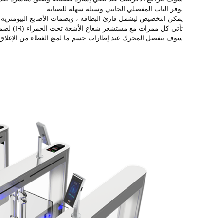
يوفر الباب المفصلي الجانبي وسيلة سهلة للصيانة.
يمكن التخصيص ليشمل قارئ البطاقة ، وبصمات الأصابع البيومترية ، 
تأتي كل ممرات مع مستشعر شعاع الأشعة تحت الحمراء (IR) لضمان الوصول الآمن.يمكن تمديده للكشف عن 3 مستويات من
سوف ينفصل المحرك عند إطارات جسم ما لمنع الغطاء من الإغلاق ، 