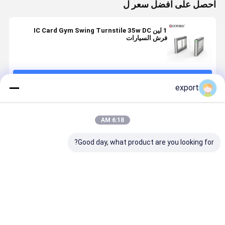
احصل على افضل سعر ل
1 لين IC Card Gym Swing Turnstile 35w DC
فرش السيارات
استمر
export
المنتجات الموصى بها
6:18 AM
Good day, what product are you looking for?
SUS304 الصلب
محركات DC
ارتفاع الخصر
بوابة دوارة
المقاوم للصدأ
بدون فرشاة
التعرف على
للمشاة باللي
التعرف على
لأنظمة الدخول
الوجه
تقطيع الصل
الوجه محول مع
ببوابات التعرف
Turnstilewaterproof
التعرف على
تصنيف IP65
على الوجه، عمر
Swing Arm
الوجه الاتصا
افضل سعر
افضل سعر
افضل سعر
افضل سع