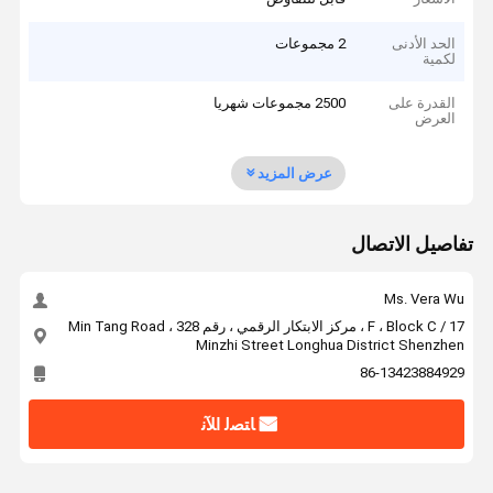
الحد الأدنى
2 مجموعات
لكمية
القدرة على
2500 مجموعات شهريا
العرض
عرض المزيد
تفاصيل الاتصال
Ms. Vera Wu
17 / F ، Block C ، مركز الابتكار الرقمي ، رقم 328 Min Tang Road ،
Minzhi Street Longhua District Shenzhen
86-13423884929
ﺎﺘﺼﻟ ﺍﻶﻧ