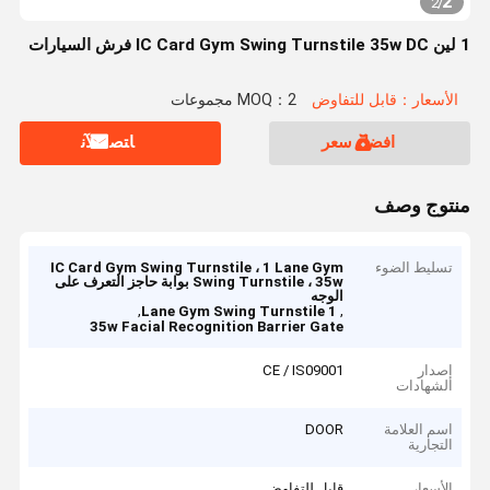
2
2
/
1 لين IC Card Gym Swing Turnstile 35w DC فرش السيارات
الأسعار：قابل للتفاوض
MOQ：2 مجموعات
افضل سعر
ﺎﺘﺼﻟ ﺍﻶﻧ
منتوج وصف
تسليط الضوء
IC Card Gym Swing Turnstile ، 1 Lane Gym
Swing Turnstile ، 35w بوابة حاجز التعرف على
الوجه
,
,
1 Lane Gym Swing Turnstile
35w Facial Recognition Barrier Gate
إصدار
CE / IS09001
الشهادات
اسم العلامة
DOOR
التجارية
الأسعار
قابل للتفاوض