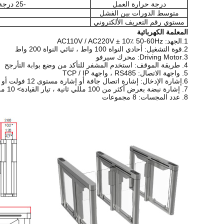
درجة حرارة العمل
-25 درجة مئوية - +70 درجة مئوية
متوسط ​​الدورات بين الفشل
مستوي رقم التعريف الألكتروني
المعلمة الكهربائية
1.الجهد: AC110V / AC220V ± 10٪ 50-60Hz
2.قوة التشغيل: أحادي النواة 100 واط ، ثنائي النواة 200 واط
3.Driving Motor: محرك سيرفو
4. طريقة الموقف: استخدم المشفر للتأكد من وضع بوابة التأرجح
5. واجهة الاتصال: RS485 ، واجهة TCP / IP
6.إشارة الإدخال: إشارة اتصال جافة أو إشارة مستوى 12 فولت أو 12 فولت تيار مستمر
7. إشارة نبضة بعرض أكثر من 100 مللي ثانية ، تيار القيادة> 10 مللي أمبير
8. عدد المجسات: 8 مجموعات