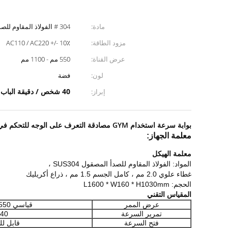
مادة:
304 # الفولاذ المقاوم للصدأ
مزود الطاقة:
AC110 / AC220 +/- 10٪
عرض القناة:
550 مم - 1100 مم
لون:
فضة
40 شخص / دقيقة الباب الدوار للتعرف على الوجه
إبراز:
بوابة سرعة استخدام GYM مصادقة التعرف على الوجه للتحكم في فتح الباب
معلمة الجهاز:
معلمة الهيكل
المواد: الفولاذ المقاوم للصدأ المصقول SUS304 ،
غطاء علوي 2.0 مم ، كامل الجسم 1.5 مم ، ذراع أكريليك
الحجم: L1600 * W160 * H1030mm
المقياس التقني
عرض الممر
قياسي 550 مم ، 1100 مم كحد أقصى
تمرير السرعة
35-40 شخ
فتح السرعة
قابل للتعد