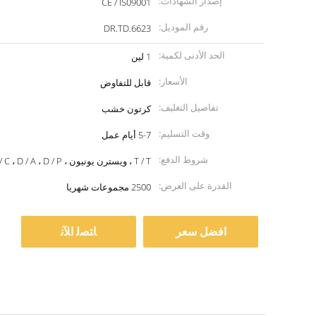
إصدار الشهادات:
CE / IS09001
رقم الموديل:
DR.TD.6623
الحد الأدنى لكمية:
1 لين
الأسعار:
قابل للتفاوض
تفاصيل التغليف:
كرتون خشب
وقت التسليم:
5-7 أيام عمل
شروط الدفع:
T / T ، ويسترن يونيون ، MoneyGram ، L / C ، D / A ، D / P
القدرة على العرض:
2500 مجموعات شهريا
افضل سعر
ﺎﺘﺼﻟ ﺍﻶﻧ