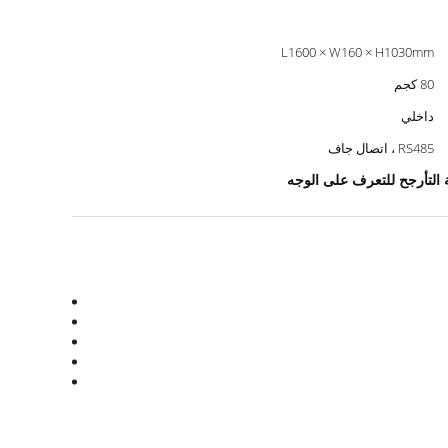
L1600 × W160 × H1030mm
80 كجم
داخلي
RS485 ، اتصال جاف