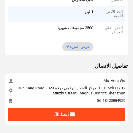
الحد الأدنى
1 لين
لكمية
القدرة على
2500 مجموعات شهريا
العرض
عرض المزيد
تفاصيل الاتصال
Ms. Vera Wu
17 / F ، Block C ، مركز الابتكار الرقمي ، رقم 328 Min Tang Road ،
Minzhi Street Longhua District Shenzhen
86-13423884929
ﺎﺘﺼﻟ ﺍﻶﻧ