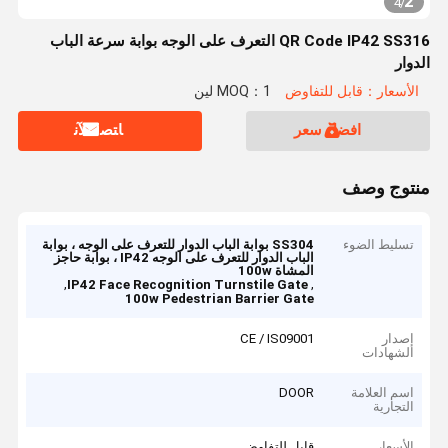
2
4
/
QR Code IP42 SS316 التعرف على الوجه بوابة سرعة الباب
الدوار
الأسعار：قابل للتفاوض
MOQ：1 لين
افضل سعر
ﺎﺘﺼﻟ ﺍﻶﻧ
منتوج وصف
تسليط الضوء
SS304 بوابة الباب الدوار للتعرف على الوجه ، بوابة
الباب الدوار للتعرف على الوجه IP42 ، بوابة حاجز
المشاة 100w
,
,
IP42 Face Recognition Turnstile Gate
100w Pedestrian Barrier Gate
إصدار
CE / IS09001
الشهادات
اسم العلامة
DOOR
التجارية
الأسعار
قابل للتفاوض