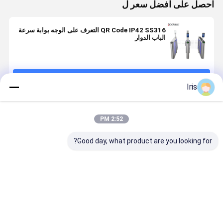
احصل على افضل سعر ل
QR Code IP42 SS316 التعرف على الوجه بوابة سرعة
الباب الدوار
استمر
Iris
المنتجات الموصى بها
2:52 PM
Good day, what product are you looking for?
بوابة السرعة
بوابة السرعة
إشارة الاتصال
محولات البوا
الذكية بوابة
عجلة المشي
الجافة عالية
الذكية السر
الدوران
للمشاة CE
النتيجة تحكم
مع محرك سي
الوصول
لتحكم الوص
افضل سعر
افضل سعر
افضل سعر
افضل سع