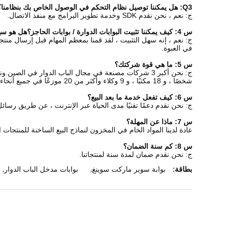
Q3: هل يمكننا توصيل نظام التحكم في الوصول الخاص بك بنظامنا؟
ج: نعم ، نحن نقدم SDK وخدمة تطوير البرامج مع منفذ الاتصال.
س 4: كيف يمكننا تثبيت البوابات الدوارة / بوابات الحاجز؟هل هو سهل؟
ج: نعم ، إنه سهل التثبيت ، لقد قمنا بمعظم المهام قبل إرسال منتج
في العبوة.
س 5: ما هي قوة شركتك؟
شخصًا ، و 18 مكتبًا ، و 9 وكلاء وأكثر من 20 موزعًا في جميع أنحاء الصين.
س 6: كيف تفعل خدمة ما بعد البيع؟
ج: نحن نقدم دعمًا تقنيًا مدى الحياة عبر الإنترنت ، عن طريق رسائل
س 7: ماذا عن المهلة؟
عادة لدينا المواد الخام في المخزون لنماذج البيع الساخنة للمنتجات القياسية.المنتجات العادية تحتاج 5-7
س 8: كم سنة الضمان؟
ج: نحن نقدم ضمان لمدة سنة لمنتجاتنا.
بطاقة:
بوابة سوبر ماركت سوينغ
,
بوابات مدخل الباب الدوار
,