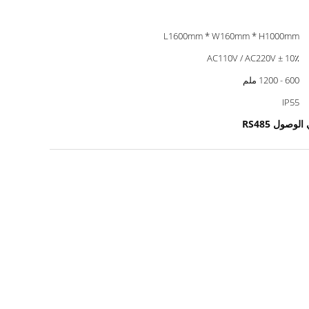
L1600mm * W160mm * H1000mm
AC110V / AC220V ± 10٪
600 - 1200 ملم
IP55
وصول RS485