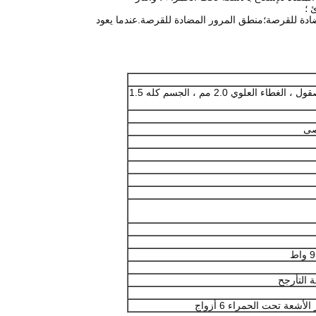
 ؛
SUS304 الفولاذ المقاوم للصدأ المصقول ، الغطاء العلوي 2.0 مم ، الجسم كله 1.5
 التأرجح
عة تحت الحمراء 6 أزواج