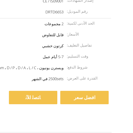
إصدار الشهادات:
CE / IS09001
رقم الموديل:
DRTD6653
الحد الأدنى لكمية:
2 مجموعات
الأسعار:
قابل للتفاوض
تفاصيل التغليف:
كرتون خشبي
وقت التسليم:
5-7 أيام عمل
شروط الدفع:
ويسترن يونيون ، T / T ، MoneyGram ، D / P ، D / A ، L / C
القدرة على العرض:
2500sets في الشهر
افضل سعر
ﺎﺘﺼﻟ ﺍﻶﻧ