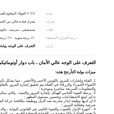
مادة:
304 # الفولاذ المقاوم للصدأ المصقول
محرك:
محرك قيادة خالي من الخد
طلب:
مستشفى ، مدرسة ، حكومية 
درجة الحرارة المحيطة:
-25 درجة مئوية - +70 درجة مئوية
التعرف على الوجه بوابة 
إبراز:
التعرف على الوجه عالي الأمان ، باب دوار أوتوماتيكي
ميزات بوابة التأرجح هذه:
1. القناة وإشارات المرور باللونين الأحمر والأخضر ، مما يشكل تأثيرًا ضوئيًا عامًا مع
الأضواء الحمراء والزرقاء في القناة.يتم تحقيق إشارة المرور بالتعاو
والمعلومات السريعة مباشرة وموجزة ؛
2- يرتبط الضوء الجانبي للهيكل بإشارة المرور والتنبيه ، والتي يمكن استخدامها كإضاءة
تذكير لمنع الاصطدامات وتحسين مستوى المظهر ؛
3.إن لديها وظيفة إنذار صارمة ضد الذيل ووظيفة مكافحة حركة المرور غير القانونية العكسية لضمان
شرعية وفعالية المرور ؛
4 - أجهزة الإنذار بالصوت والضوء للكسر غير القانوني للبوابة ، والدخول العكسي ، وما إلى ذلك ؛
5 تعتمد القناة أزواجًا متعددة من الحماية المضادة للقرص من النوع المضاد للإشعاع بالأشعة تحت الحمراء ، والنار