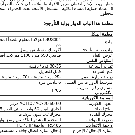
حماية ربط الإنذار لضمان مرور الأفراد والسلامة في حالات الطوارئ
6. اعتماد حماية المشاة الثلاثية: استشعار الأشعة تحت الحمراء المضادة للقرصة؛منطق المرور المضادة للقرصة.عندما يعود
محظور.
معلمة هذا الباب الدوار بوابة التأرجح:
معلمة الهيكل
مادة
مم
مادة بوابة التأرجح
أكريليك / ستانلس ستيل
عرض القناة
قياسي 550 مم ، 1100 مم كحد أقصى
المقياس التقني
تمرير السرعة
30-35 فرد / دقيقة
فتح السرعة
قابل للتعديل
درجة حرارة العمل
-25 درجة مئوية - +70 درجة مئوية
متوسط ​​الدورات بين الفشل
5 ملايين مرة
مستوي رقم التعريف
IP65
الألكتروني
المعلمة الكهربائية
الجهد االكهربى
AC110 / AC220 50-60 هرتز
انتاج الطاقة
أحادي النواة 50 واط ، ثنائي النواة 95 واط
محرك القيادة
محرك DC بدون فرشات
طريقة الموقف
استخدم المشفر للتأكد من وضع بوابة
واجهة الاتصالات
RS485 ، واجهة TCP / IP
إشارة الإدخال / الإخراج
إدخال إشارة اتصال جافة ، مستشعر الأش