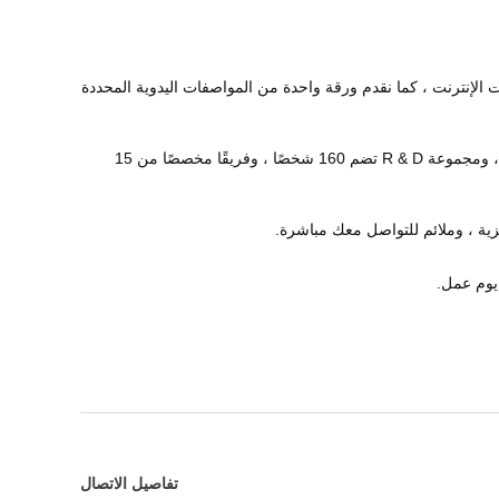
ات الإنترنت ، كما نقدم ورقة واحدة من المواصفات اليدوية المحددة
ج: نحن أكبر 3 شركات مصنعة في مجال الباب الدوار في الصين.ونحن شركة مدرجة بعلامة تجارية مشهورة في الصين.لدينا أكثر من 400 موظف ، ومجموعة R & D تضم 160 شخصًا ، وفريقًا مخصصًا من 15
ليزية ، وملائم للتواصل معك مباشرة.
تفاصيل الاتصال