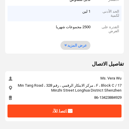
الحد الأدنى
1 لين
لكمية
القدرة على
2500 مجموعات شهريا
العرض
عرض المزيد
تفاصيل الاتصال
Ms. Vera Wu
17 / F ، Block C ، مركز الابتكار الرقمي ، رقم 328 Min Tang Road ،
Minzhi Street Longhua District Shenzhen
86-13423884929
ﺎﺘﺼﻟ ﺍﻶﻧ