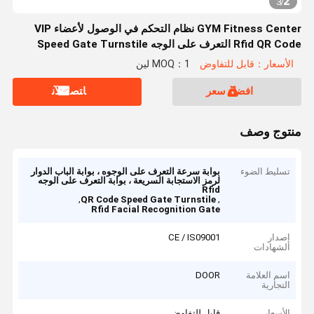
2
3
/
GYM Fitness Center نظام التحكم في الوصول لأعضاء VIP
Rfid QR Code التعرف على الوجه Speed ​​Gate Turnstile
الأسعار：قابل للتفاوض
MOQ：1 لين
افضل سعر
ﺎﺘﺼﻟ ﺍﻶﻧ
منتوج وصف
تسليط الضوء
بوابة سرعة التعرف على الوجوه ، بوابة الباب الدوار
لرمز الاستجابة السريعة ، بوابة التعرف على الوجه
Rfid
,
,
QR Code Speed Gate Turnstile
Rfid Facial Recognition Gate
إصدار
CE / IS09001
الشهادات
اسم العلامة
DOOR
التجارية
الأسعار
قابل للتفاوض