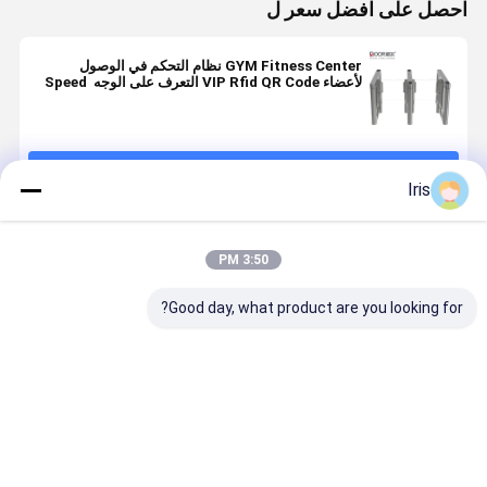
احصل على افضل سعر ل
GYM Fitness Center نظام التحكم في الوصول
لأعضاء VIP Rfid QR Code التعرف على الوجه Speed ​​
Gate Turnstile
استمر
Iris
المنتجات الموصى بها
3:50 PM
Good day, what product are you looking for?
SUS304 الصلب
محركات DC
ارتفاع الخصر
بوابة دوارة
المقاوم للصدأ
بدون فرشاة
التعرف على
للمشاة باللي
التعرف على
لأنظمة الدخول
الوجه
تقطيع الصل
الوجه محول مع
ببوابات التعرف
Turnstilewaterproof
التعرف على
تصنيف IP65
على الوجه، عمر
Swing Arm
الوجه الاتصا
افضل سعر
افضل سعر
افضل سعر
افضل سع