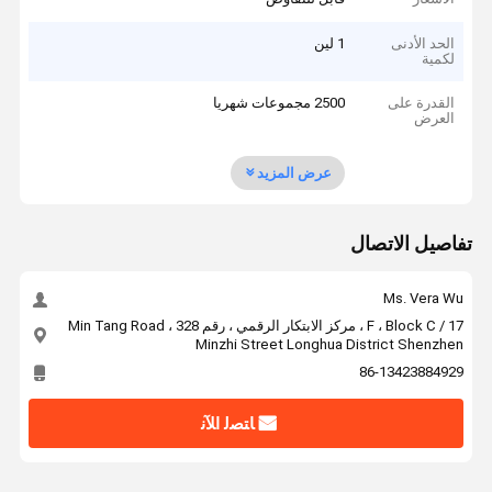
الحد الأدنى
1 لين
لكمية
القدرة على
2500 مجموعات شهريا
العرض
عرض المزيد
تفاصيل الاتصال
Ms. Vera Wu
17 / F ، Block C ، مركز الابتكار الرقمي ، رقم 328 Min Tang Road ،
Minzhi Street Longhua District Shenzhen
86-13423884929
ﺎﺘﺼﻟ ﺍﻶﻧ