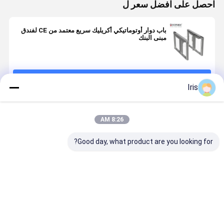
احصل على افضل سعر ل
باب دوار أوتوماتيكي أكريليك سريع معتمد من CE لفندق
مبنى البنك
استمر
Iris
المنتجات الموصى بها
8:26 AM
Good day, what product are you looking for?
بوابة السرعة
بوابة السرعة
إشارة الاتصال
محولات البوا
الذكية بوابة
عجلة المشي
الجافة عالية
الذكية السر
الدوران
للمشاة CE
النتيجة تحكم
مع محرك سي
الوصول
لتحكم الوص
افضل سعر
افضل سعر
افضل سعر
افضل سع