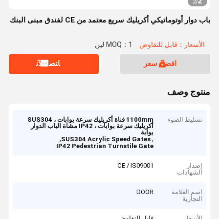
2
2
/
باب دوار أوتوماتيكي أكريليك سريع معتمد من CE لفندق مبنى البنك
الأسعار：قابل للتفاوض
MOQ：1 لين
افضل سعر
ﺎﺘﺼﻟ ﺍﻶﻧ
منتوج وصف
تسليط الضوء
1100mm قناة أكريليك سرعة بوابات ، SUS304
أكريليك سرعة بوابات ، IP42 مشاة الباب الدوار
بوابة
,
,
SUS304 Acrylic Speed Gates
IP42 Pedestrian Turnstile Gate
إصدار
CE / IS09001
الشهادات
اسم العلامة
DOOR
التجارية
الأسعار
قابل للتفاوض