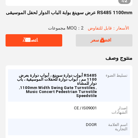
2
4
/
RS485 1100mm عرض سوينغ بوابة الباب الدوار لحفل الموسيقى
الأسعار：قابل للتفاوض
MOQ：2 مجموعات
افضل سعر
ﺎﺘﺼﻟ ﺍﻶﻧ
منتوج وصف
تسليط الضوء
RS485 أبواب دوارة سوينغ ، أبواب دوارة بعرض
1100 مم ، أبواب دوارة للحفلات الموسيقية ، باب
دوار للمشاة
,
,
1100mm Width Swing Gate Turnstiles
Music Concert Pedestrian Turnstile
Speedstile
إصدار
CE / IS09001
الشهادات
اسم العلامة
DOOR
التجارية