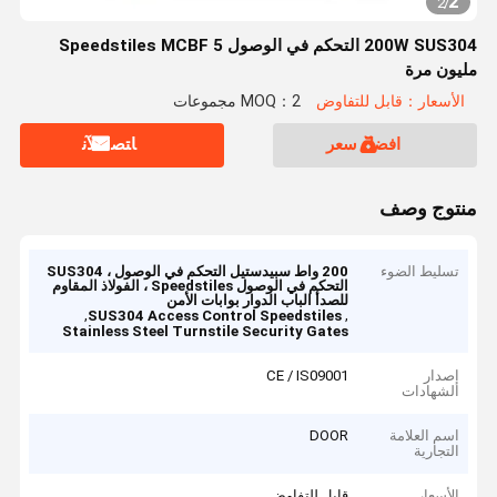
2
2
/
200W SUS304 التحكم في الوصول Speedstiles MCBF 5
مليون مرة
الأسعار：قابل للتفاوض
MOQ：2 مجموعات
افضل سعر
ﺎﺘﺼﻟ ﺍﻶﻧ
منتوج وصف
تسليط الضوء
200 واط سبيدستيل التحكم في الوصول ، SUS304
التحكم في الوصول Speedstiles ، الفولاذ المقاوم
للصدأ الباب الدوار بوابات الأمن
,
,
SUS304 Access Control Speedstiles
Stainless Steel Turnstile Security Gates
إصدار
CE / IS09001
الشهادات
اسم العلامة
DOOR
التجارية
الأسعار
قابل للتفاوض