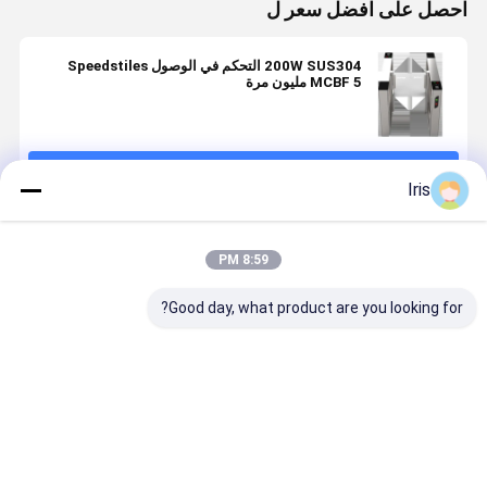
احصل على افضل سعر ل
200W SUS304 التحكم في الوصول Speedstiles
MCBF 5 مليون مرة
استمر
Iris
المنتجات الموصى بها
8:59 PM
Good day, what product are you looking for?
بوابة السرعة
بوابة السرعة
إشارة الاتصال
محولات البوا
الذكية بوابة
عجلة المشي
الجافة عالية
الذكية السر
الدوران
للمشاة CE
النتيجة تحكم
مع محرك سي
الوصول
لتحكم الوص
افضل سعر
افضل سعر
افضل سعر
افضل سع