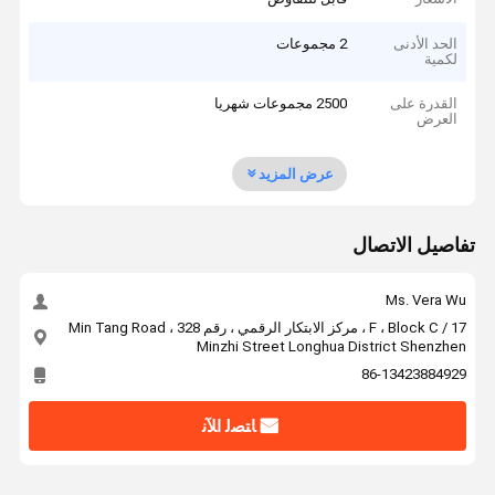
الحد الأدنى
2 مجموعات
لكمية
القدرة على
2500 مجموعات شهريا
العرض
عرض المزيد
تفاصيل الاتصال
Ms. Vera Wu
17 / F ، Block C ، مركز الابتكار الرقمي ، رقم 328 Min Tang Road ،
Minzhi Street Longhua District Shenzhen
86-13423884929
ﺎﺘﺼﻟ ﺍﻶﻧ