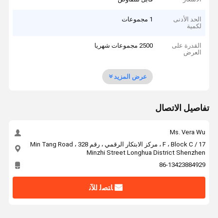
الحد الأدنى
1 مجموعات
لكمية
القدرة على
2500 مجموعات شهريا
العرض
عرض المزيد
تفاصيل الاتصال
Ms. Vera Wu
17 / F ، Block C ، مركز الابتكار الرقمي ، رقم 328 Min Tang Road ،
Minzhi Street Longhua District Shenzhen
86-13423884929
ﺎﺘﺼﻟ ﺍﻶﻧ