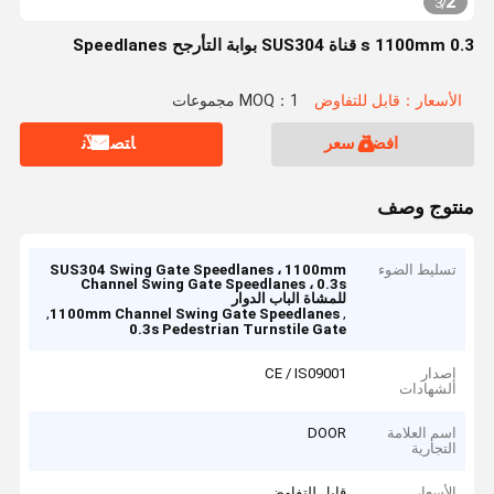
2
3
/
0.3 s 1100mm قناة SUS304 بوابة التأرجح Speedlanes
الأسعار：قابل للتفاوض
MOQ：1 مجموعات
افضل سعر
ﺎﺘﺼﻟ ﺍﻶﻧ
منتوج وصف
تسليط الضوء
SUS304 Swing Gate Speedlanes ، 1100mm
Channel Swing Gate Speedlanes ، 0.3s
للمشاة الباب الدوار
,
,
1100mm Channel Swing Gate Speedlanes
0.3s Pedestrian Turnstile Gate
إصدار
CE / IS09001
الشهادات
اسم العلامة
DOOR
التجارية
الأسعار
قابل للتفاوض