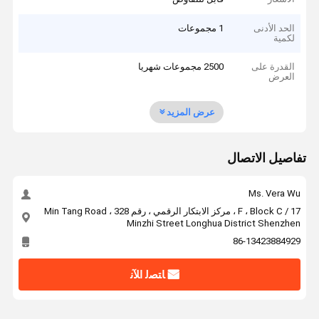
الحد الأدنى
1 مجموعات
لكمية
القدرة على
2500 مجموعات شهريا
العرض
عرض المزيد
تفاصيل الاتصال
Ms. Vera Wu
17 / F ، Block C ، مركز الابتكار الرقمي ، رقم 328 Min Tang Road ،
Minzhi Street Longhua District Shenzhen
86-13423884929
ﺎﺘﺼﻟ ﺍﻶﻧ