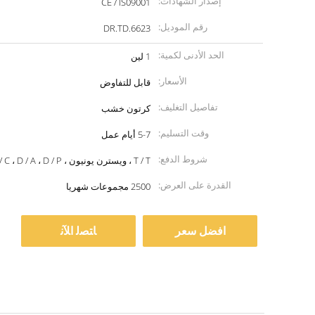
إصدار الشهادات:
CE / IS09001
رقم الموديل:
DR.TD.6623
الحد الأدنى لكمية:
1 لين
الأسعار:
قابل للتفاوض
تفاصيل التغليف:
كرتون خشب
وقت التسليم:
5-7 أيام عمل
شروط الدفع:
T / T ، ويسترن يونيون ، MoneyGram ، L / C ، D / A ، D / P
القدرة على العرض:
2500 مجموعات شهريا
افضل سعر
ﺎﺘﺼﻟ ﺍﻶﻧ