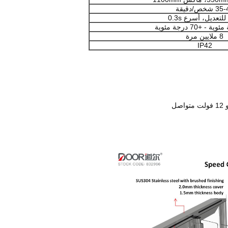
 شخص/دقيقة
لتعديل، أسرع 0.3s
8 ملايين مرة
IP42