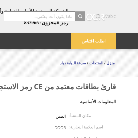
عامًا!
Arabic
رمز المخزون: 832966
search
اطلب اقتباس
منزل
/
المنتجات
/
سرعة البوابة دوار
قارئ بطاقات معتمد من CE رمز الاستجابة السريعة RS485 MBCF Speed ​​Gate Turnstile مع محرك سيرفو
المعلومات الأساسية
مكان المنشأ:
الصين
اسم العلامة التجارية:
DOOR