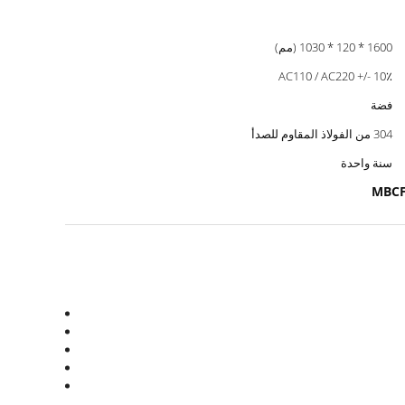
1600 * 120 * 1030 (مم)
AC110 / AC220 +/- 10٪
فضة
304 من الفولاذ المقاوم للصدأ
سنة واحدة
MBCF 