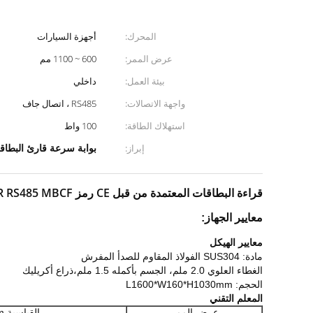
المحرك:
أجهزة السيارات
عرض الممر:
600 ~ 1100 مم
بيئة العمل:
داخلي
واجهة الاتصالات:
RS485 ، اتصال جاف
استهلاك الطاقة:
100 واط
بوابة سرعة قارئ البطاقة
إبراز:
قراءة البطاقات المعتمدة من قبل CE رمز QR RS485 MBCF عجلة الدوران مع محرك سيرفو
معايير الجهاز:
معايير الهيكل
مادة: SUS304 الفولاذ المقاوم للصدأ المفرش
الغطاء العلوي 2.0 ملم، الجسم بأكمله 1.5 ملم،
ذراع أكريليك
الحجم: L1600*W160*H1030mm
المعلم التقني
عرض الممر
القياسية 550mm، ماكس 1100mm