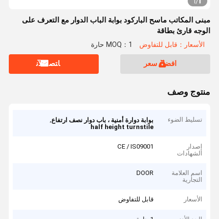
1
1
/
مبنى المكاتب ماسح الباركود بوابة الباب الدوار مع التعرف على
الوجه قارئ بطاقة
الأسعار：قابل للتفاوض
MOQ：1 حارة
افضل سعر
ﺎﺘﺼﻟ ﺍﻶﻧ
منتوج وصف
تسليط الضوء
,
بوابة دوارة أمنية ، باب دوار نصف ارتفاع
half height turnstile
إصدار
CE / IS09001
الشهادات
اسم العلامة
DOOR
التجارية
الأسعار
قابل للتفاوض