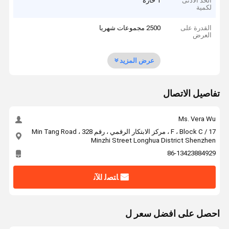
الحد الأدنى
1 حارة
لكمية
القدرة على
2500 مجموعات شهريا
العرض
عرض المزيد
تفاصيل الاتصال
Ms. Vera Wu
17 / F ، Block C ، مركز الابتكار الرقمي ، رقم 328 Min Tang Road ،
Minzhi Street Longhua District Shenzhen
86-13423884929
ﺎﺘﺼﻟ ﺍﻶﻧ
احصل على افضل سعر ل