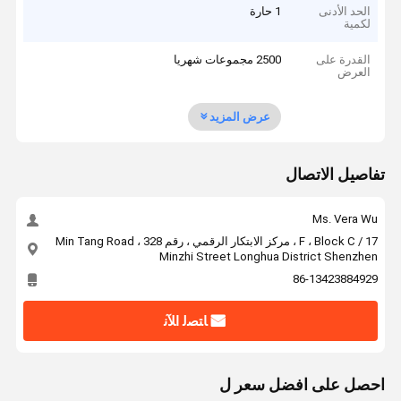
الحد الأدنى
1 حارة
لكمية
القدرة على
2500 مجموعات شهريا
العرض
عرض المزيد
تفاصيل الاتصال
Ms. Vera Wu
17 / F ، Block C ، مركز الابتكار الرقمي ، رقم 328 Min Tang Road ،
Minzhi Street Longhua District Shenzhen
86-13423884929
ﺎﺘﺼﻟ ﺍﻶﻧ
احصل على افضل سعر ل