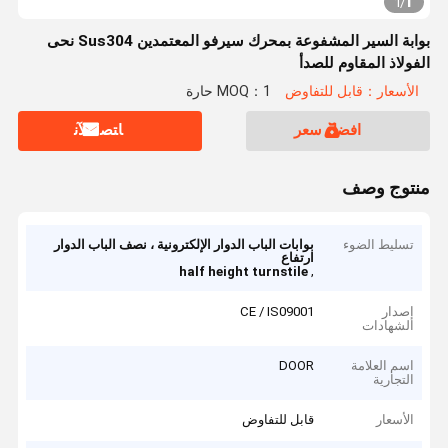
1
1
/
بوابة السير المشفوعة بمحرك سيرفو المعتمدين Sus304 نحى
الفولاذ المقاوم للصدأ
الأسعار：قابل للتفاوض
MOQ：1 حارة
افضل سعر
ﺎﺘﺼﻟ ﺍﻶﻧ
منتوج وصف
تسليط الضوء
بوابات الباب الدوار الإلكترونية ، نصف الباب الدوار
ارتفاع
,
half height turnstile
إصدار
CE / IS09001
الشهادات
اسم العلامة
DOOR
التجارية
الأسعار
قابل للتفاوض