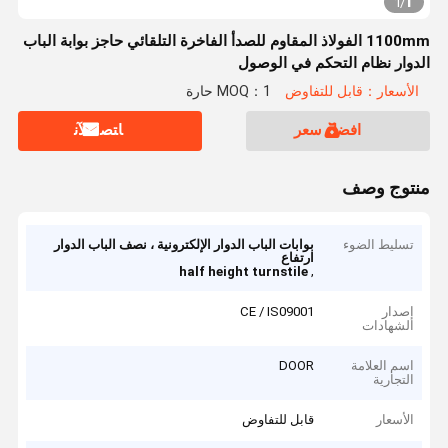
1
1
/
1100mm الفولاذ المقاوم للصدأ الفاخرة التلقائي حاجز بوابة الباب
الدوار نظام التحكم في الوصول
الأسعار：قابل للتفاوض
MOQ：1 حارة
افضل سعر
ﺎﺘﺼﻟ ﺍﻶﻧ
منتوج وصف
تسليط الضوء
بوابات الباب الدوار الإلكترونية ، نصف الباب الدوار
ارتفاع
,
half height turnstile
إصدار
CE / IS09001
الشهادات
اسم العلامة
DOOR
التجارية
الأسعار
قابل للتفاوض