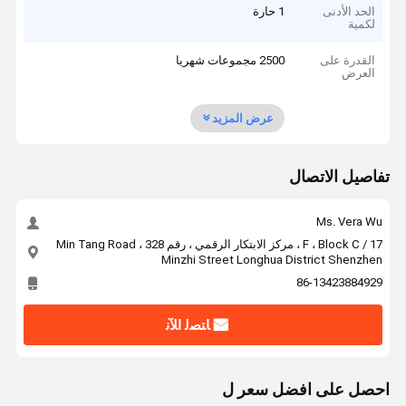
الحد الأدنى
1 حارة
لكمية
القدرة على
2500 مجموعات شهريا
العرض
عرض المزيد
تفاصيل الاتصال
Ms. Vera Wu
17 / F ، Block C ، مركز الابتكار الرقمي ، رقم 328 Min Tang Road ،
Minzhi Street Longhua District Shenzhen
86-13423884929
ﺎﺘﺼﻟ ﺍﻶﻧ
احصل على افضل سعر ل