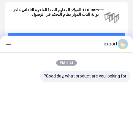
1100mm الفولاذ المقاوم للصدأ الفاخرة التلقائي حاجز
بوابة الباب الدوار نظام التحكم في الوصول
استمر
export
المنتجات الموصى بها
9:14 PM
Good day, what product are you looking for?
بوابة السرعة
بوابة السرعة
إشارة الاتصال
محولات البوا
الذكية بوابة
عجلة المشي
الجافة عالية
الذكية السر
الدوران
للمشاة CE
النتيجة تحكم
مع محرك سي
الوصول
لتحكم الوص
افضل سعر
افضل سعر
افضل سعر
افضل سع